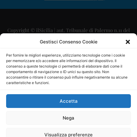
Copyright © ilSicilia | aut. Tribunale di Palermo n.11 del
29/09/2015
Gestisci Consenso Cookie
Editore: Mercurio Comunicazione Soc. Coop. A.R.L.
Per fornire le migliori esperienze, utilizziamo tecnologie come i cookie
per memorizzare e/o accedere alle informazioni del dispositivo. Il
Direttore Editoriale: Maurizio Scaglione
consenso a queste tecnologie ci permetterà di elaborare dati come il
comportamento di navigazione o ID unici su questo sito. Non
Direttore Responsabile: Maria Calabrese
acconsentire o ritirare il consenso può influire negativamente su alcune
caratteristiche e funzioni.
p.zza Sant’Oliva, 9 – 90141 – Palermo – 091335557
P.IVA: 06334930820
Accetta
Mercurio Comunicazione Società Cooperativa a r.l. è
iscritta al Registro degli Operatori di Comunicazione al
Nega
numero 26988
Visualizza preferenze