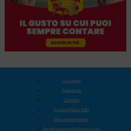
Chi siamo
Pubblicità
Contatti
Cookie Policy (UE)
Disconoscimento
Dichiarazione sulla Privacy (UE)