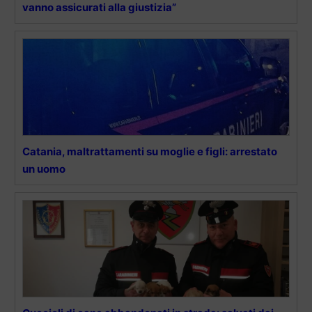
vanno assicurati alla giustizia”
Catania, maltrattamenti su moglie e figli: arrestato
un uomo