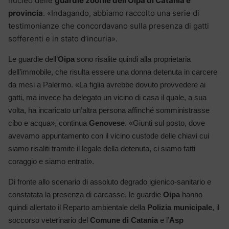
nucleo delle
guardie zoofile dell’Oipa di Catania e
provincia
. «Indagando, abbiamo raccolto una serie di
testimonianze che concordavano sulla presenza di gatti
sofferenti e in stato d’incuria».
Le guardie dell’
Oipa
sono risalite quindi alla proprietaria
dell’immobile, che risulta essere una donna detenuta in carcere
da mesi a Palermo. «La figlia avrebbe dovuto provvedere ai
gatti, ma invece ha delegato un vicino di casa il quale, a sua
volta, ha incaricato un’altra persona affinché somministrasse
cibo e acqua», continua
Genovese
. «Giunti sul posto, dove
avevamo appuntamento con il vicino custode delle chiavi cui
siamo risaliti tramite il legale della detenuta, ci siamo fatti
coraggio e siamo entrati».
Di fronte allo scenario di assoluto degrado igienico-sanitario e
constatata la presenza di carcasse, le guardie
Oipa
hanno
quindi allertato il Reparto ambientale della
Polizia municipale
, il
soccorso veterinario del
Comune di Catania
e l’
Asp