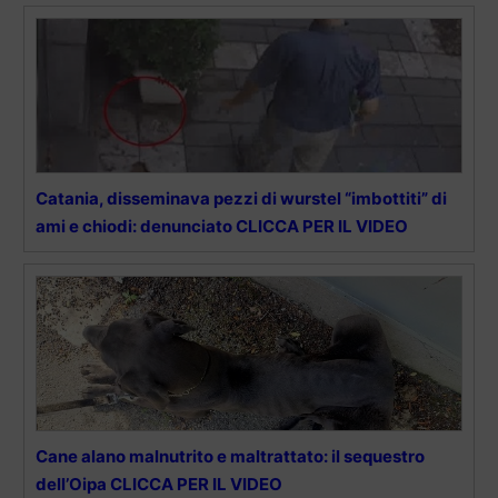
Catania, disseminava pezzi di wurstel “imbottiti” di
ami e chiodi: denunciato CLICCA PER IL VIDEO
Cane alano malnutrito e maltrattato: il sequestro
dell’Oipa CLICCA PER IL VIDEO