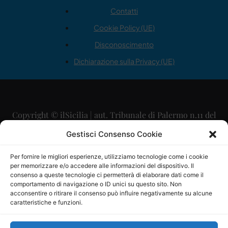
Contatti
Cookie Policy (UE)
Disconoscimento
Dichiarazione sulla Privacy (UE)
Copyright © ilSicilia | aut. Tribunale di Palermo n.11 del
29/09/2015
Gestisci Consenso Cookie
Editore: Mercurio Comunicazione Soc. Coop. A.R.L.
Per fornire le migliori esperienze, utilizziamo tecnologie come i cookie
per memorizzare e/o accedere alle informazioni del dispositivo. Il
Direttore Editoriale: Maurizio Scaglione
consenso a queste tecnologie ci permetterà di elaborare dati come il
comportamento di navigazione o ID unici su questo sito. Non
Direttore Responsabile: Maria Calabrese
acconsentire o ritirare il consenso può influire negativamente su alcune
caratteristiche e funzioni.
p.zza Sant’Oliva, 9 – 90141 – Palermo – 091335557