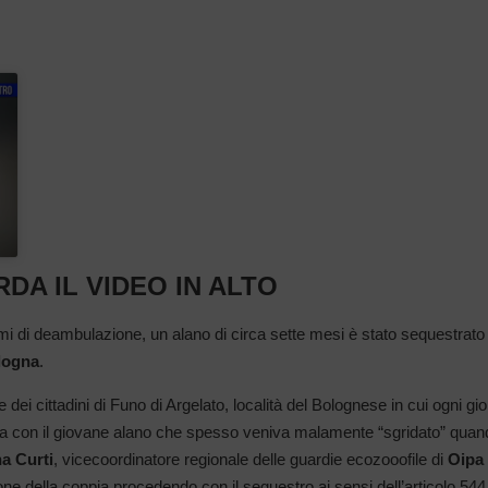
DA IL VIDEO IN ALTO
 di deambulazione, un alano di circa sette mesi è stato sequestrato
logna
.
dei cittadini di Funo di Argelato, località del Bolognese in cui ogni gi
ia con il giovane alano che spesso veniva malamente “sgridato” quan
a Curti
, vicecoordinatore regionale delle guardie ecozooofile di
Oipa
one della coppia procedendo con il sequestro ai sensi dell’articolo
544 