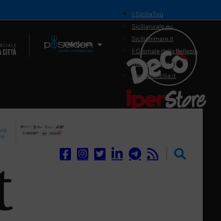
il SiciliaTivù
Siciliarurale.eu
Siciliammare.it
Il Network
Il Giornale della Bellezza
Siciliamedica.it
Sanitainsicilia.it