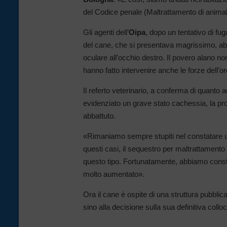
del Codice penale (Maltrattamento di animal
Gli agenti dell’
Oipa
,
dopo un tentativo di fuga
del cane, che si presentava magrissimo, abb
oculare all’occhio destro. Il povero alano n
hanno fatto intervenire anche le forze dell’ord
Il referto veterinario, a conferma di quanto ac
evidenziato un grave stato cachessia, la pro
abbattuto.
«Rimaniamo sempre stupiti nel constatare un
questi casi, il sequestro per maltrattamento 
questo tipo. Fortunatamente, abbiamo constat
molto aumentato».
Ora il cane è ospite di una struttura pubbl
sino alla decisione sulla sua definitiva colloc