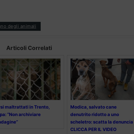
gno degli animali
Articoli Correlati
si maltrattati in Trento,
Modica, salvato cane
pa: “Non archiviare
denutrito ridotto a uno
indagine”
scheletro: scatta la denuncia
CLICCA PER IL VIDEO