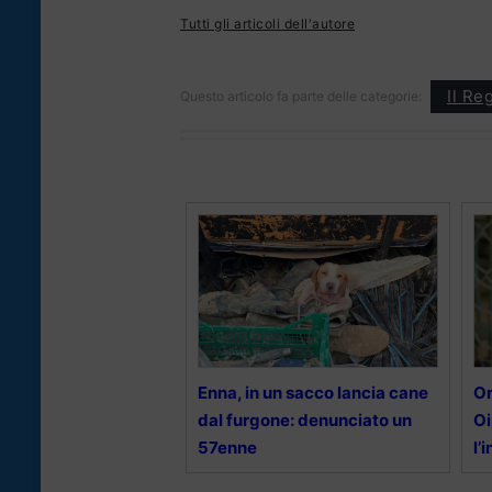
Tutti gli articoli dell'autore
Il Re
Questo articolo fa parte delle categorie:
Enna, in un sacco lancia cane
Or
dal furgone: denunciato un
Oi
57enne
l’