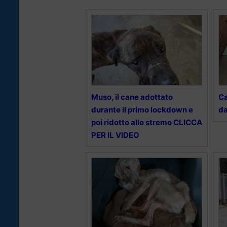
Muso, il cane adottato
Ca
durante il primo lockdown e
da
poi ridotto allo stremo CLICCA
PER IL VIDEO