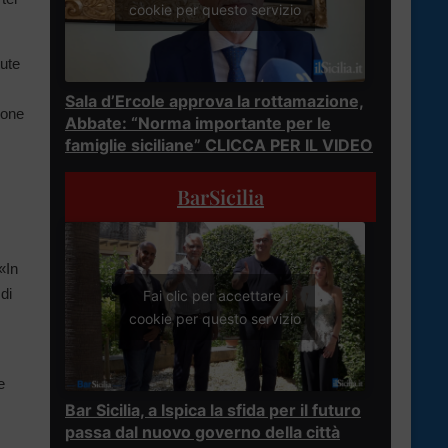
cookie per questo servizio
lute
Sala d’Ercole approva la rottamazione,
ione
Abbate: “Norma importante per le
famiglie siciliane” CLICCA PER IL VIDEO
BarSicilia
 «In
di
Fai clic per accettare i
cookie per questo servizio
e
Bar Sicilia, a Ispica la sfida per il futuro
passa dal nuovo governo della città