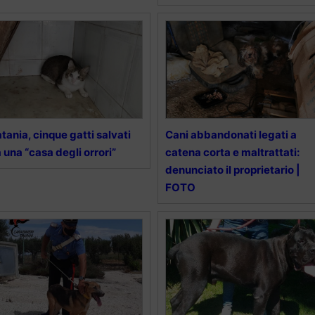
tania, cinque gatti salvati
Cani abbandonati legati a
 una “casa degli orrori”
catena corta e maltrattati:
denunciato il proprietario |
FOTO