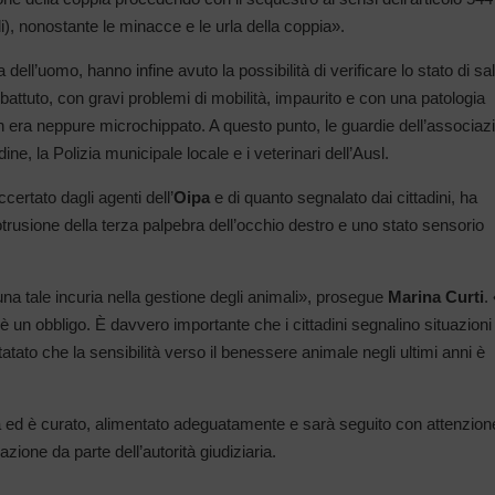
i),
nonostante le minacce e le urla della coppia».
 dell’uomo, hanno infine avuto la possibilità di verificare lo stato di sa
attuto, con gravi problemi di mobilità, impaurito e con una patologia
on era neppure microchippato. A questo punto, le guardie dell’associaz
ine, la Polizia municipale locale e i veterinari dell’Ausl.
certato dagli agenti dell’
Oipa
e di quanto segnalato dai cittadini, ha
trusione della terza palpebra dell’occhio destro e uno stato sensorio
a tale incuria nella gestione degli animali», prosegue
Marina Curti
.
è un obbligo. È davvero importante che i cittadini segnalino situazioni 
ato che la sensibilità verso il benessere animale negli ultimi anni è
ica ed è curato, alimentato adeguatamente e sarà seguito con attenzion
azione da parte dell’autorità giudiziaria.