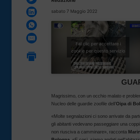
Redazione
sabato 7 Maggio 2022
Fai clic per accettare i
cookie per questo servizio
GUAR
Magrissimo, con un occhio malato e problemi
Nucleo delle guardie zoofile dell’
Oipa di Bo
«Molte segnalazioni ci sono arrivate da parte 
gli abitanti vedevano passeggiare una copp
non riusciva a camminare», racconta
Marin
Bologna
. «E così, siamo andati nell’abitazi