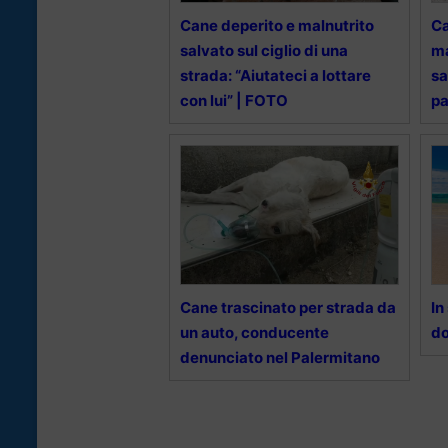
Cane deperito e malnutrito
Ca
salvato sul ciglio di una
ma
strada: “Aiutateci a lottare
sa
con lui” | FOTO
p
Cane trascinato per strada da
In
un auto, conducente
do
denunciato nel Palermitano