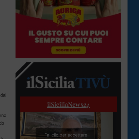
 dal
ilSiciliaNews
24
orno
do
Fai clic per accettare i
ter