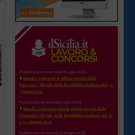
Pubblicazione: mercoledì 8 Luglio 2026
Bandi e concorsi: le ultime novità dalla
Gazzetta Ufficiale della Repubblica Italiana del 3 e
7 luglio 2026
Pubblicazione: venerdì 3 Luglio 2026
Bandi e concorsi: ecco le ultime novità dalla
Gazzetta Ufficiale della Repubblica Italiana del 26
e 30 giugno 2026
Pubblicazione: venerdì 26 Giugno 2026