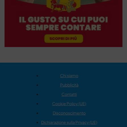
Chi siamo
Pubblicità
Contatti
Cookie Policy (UE)
Disconoscimento
Dichiarazione sulla Privacy (UE)