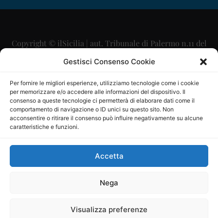
Copyright © ilSicilia | aut. Tribunale di Palermo n.11 del
29/09/2015
Gestisci Consenso Cookie
Editore: Mercurio Comunicazione Soc. Coop. A.R.L.
Per fornire le migliori esperienze, utilizziamo tecnologie come i cookie
per memorizzare e/o accedere alle informazioni del dispositivo. Il
Direttore Editoriale: Maurizio Scaglione
consenso a queste tecnologie ci permetterà di elaborare dati come il
comportamento di navigazione o ID unici su questo sito. Non
Direttore Responsabile: Maria Calabrese
acconsentire o ritirare il consenso può influire negativamente su alcune
caratteristiche e funzioni.
p.zza Sant’Oliva, 9 – 90141 – Palermo – 091335557
P.IVA: 06334930820
Accetta
Mercurio Comunicazione Società Cooperativa a r.l. è
iscritta al Registro degli Operatori di Comunicazione al
Nega
numero 26988
Visualizza preferenze
Sito gestito da
La Digitale srl
–
info@ladigitale.it