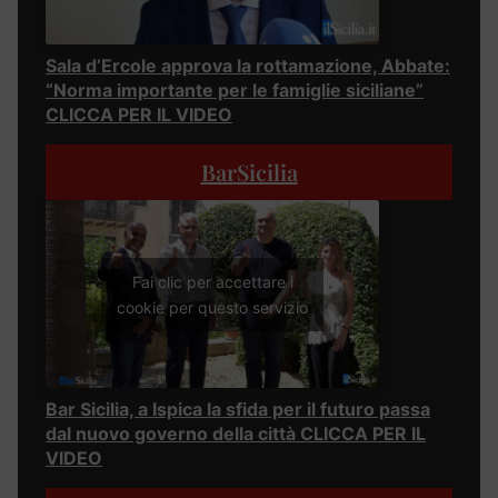
Sala d’Ercole approva la rottamazione, Abbate:
“Norma importante per le famiglie siciliane”
CLICCA PER IL VIDEO
BarSicilia
Fai clic per accettare i
cookie per questo servizio
Bar Sicilia, a Ispica la sfida per il futuro passa
dal nuovo governo della città CLICCA PER IL
VIDEO