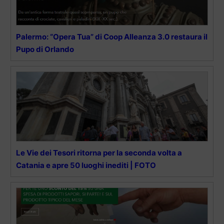
Palermo: “Opera Tua” di Coop Alleanza 3.0 restaura il
Pupo di Orlando
Le Vie dei Tesori ritorna per la seconda volta a
Catania e apre 50 luoghi inediti | FOTO