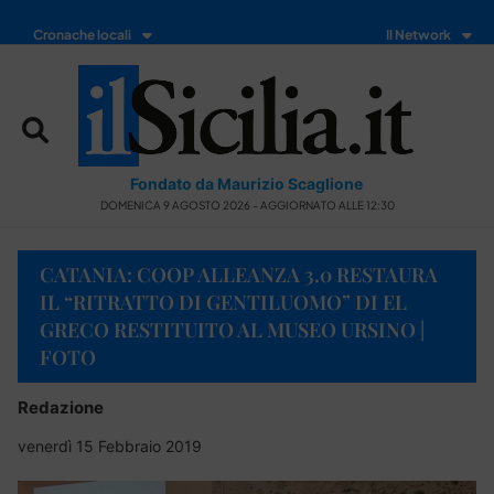
Cronache locali
Il Network
Fondato da Maurizio Scaglione
DOMENICA 9 AGOSTO 2026 - AGGIORNATO ALLE 12:30
CATANIA: COOP ALLEANZA 3.0 RESTAURA
IL “RITRATTO DI GENTILUOMO” DI EL
GRECO RESTITUITO AL MUSEO URSINO |
FOTO
Redazione
venerdì 15 Febbraio 2019