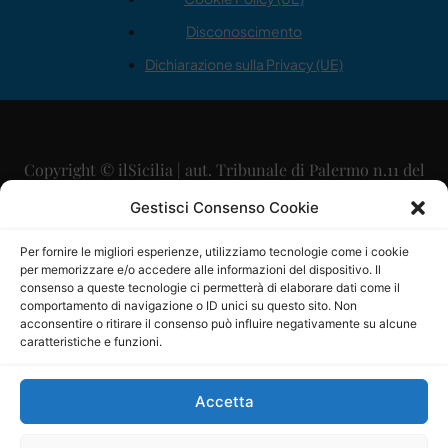
Disconoscimento
Dichiarazione sulla Privacy (UE)
Copyright © ilSicilia | aut. Tribunale di Palermo n.11 del
29/09/2015
Gestisci Consenso Cookie
Editore: Mercurio Comunicazione Soc. Coop. A.R.L.
Per fornire le migliori esperienze, utilizziamo tecnologie come i cookie
per memorizzare e/o accedere alle informazioni del dispositivo. Il
Direttore Editoriale: Maurizio Scaglione
consenso a queste tecnologie ci permetterà di elaborare dati come il
comportamento di navigazione o ID unici su questo sito. Non
Direttore Responsabile: Maria Calabrese
acconsentire o ritirare il consenso può influire negativamente su alcune
caratteristiche e funzioni.
p.zza Sant’Oliva, 9 – 90141 – Palermo – 091335557
P.IVA: 06334930820
Accetta
Mercurio Comunicazione Società Cooperativa a r.l. è