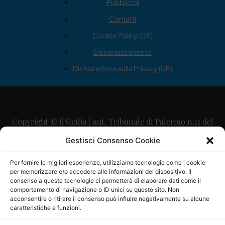
Pubblicità
Contatti
Cookie Policy (UE)
Disconoscimento
Dichiarazione sulla Privacy (UE)
Copyright © ilSicilia | aut. Tribunale di Palermo n.11 del
29/09/2015
Gestisci Consenso Cookie
Editore: Mercurio Comunicazione Soc. Coop. A.R.L.
Per fornire le migliori esperienze, utilizziamo tecnologie come i cookie
per memorizzare e/o accedere alle informazioni del dispositivo. Il
Direttore Editoriale: Maurizio Scaglione
consenso a queste tecnologie ci permetterà di elaborare dati come il
comportamento di navigazione o ID unici su questo sito. Non
Direttore Responsabile: Maria Calabrese
acconsentire o ritirare il consenso può influire negativamente su alcune
caratteristiche e funzioni.
p.zza Sant’Oliva, 9 – 90141 – Palermo – 091335557