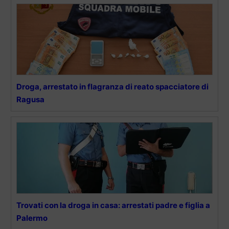
Droga, arrestato in flagranza di reato spacciatore di
Ragusa
Trovati con la droga in casa: arrestati padre e figlia a
Palermo