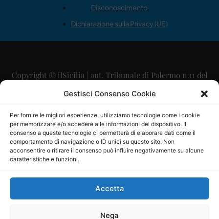
Disconoscimento
Dichiarazione sulla Privacy (UE)
Copyright © ilSicilia | aut. Tribunale di Palermo n.11 del
29/09/2015
Gestisci Consenso Cookie
Editore: Mercurio Comunicazione Soc. Coop. A.R.L.
Per fornire le migliori esperienze, utilizziamo tecnologie come i cookie
per memorizzare e/o accedere alle informazioni del dispositivo. Il
Direttore Editoriale: Maurizio Scaglione
consenso a queste tecnologie ci permetterà di elaborare dati come il
comportamento di navigazione o ID unici su questo sito. Non
Direttore Responsabile: Maria Calabrese
acconsentire o ritirare il consenso può influire negativamente su alcune
caratteristiche e funzioni.
p.zza Sant’Oliva, 9 – 90141 – Palermo – 091335557
P.IVA: 06334930820
Accetta
Mercurio Comunicazione Società Cooperativa a r.l. è
iscritta al Registro degli Operatori di Comunicazione al
Nega