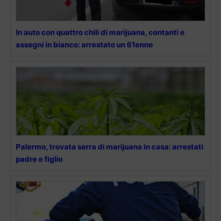
In auto con quattro chili di marijuana, contanti e
assegni in bianco: arrestato un 61enne
Palermo, trovata serra di marijuana in casa: arrestati
padre e figlio