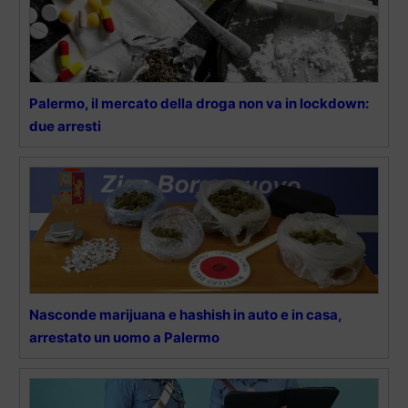
Palermo, il mercato della droga non va in lockdown:
due arresti
Nasconde marijuana e hashish in auto e in casa,
arrestato un uomo a Palermo