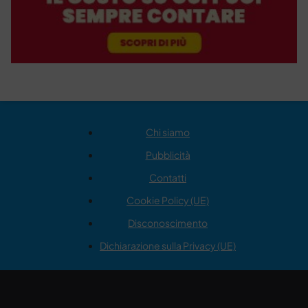
Chi siamo
Pubblicità
Contatti
Cookie Policy (UE)
Disconoscimento
Dichiarazione sulla Privacy (UE)