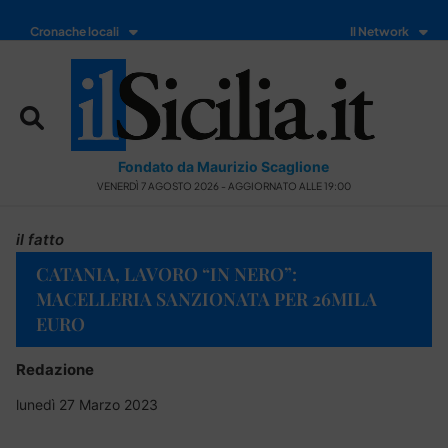
Cronache locali
Il Network
Fondato da Maurizio Scaglione
VENERDÌ 7 AGOSTO 2026 - AGGIORNATO ALLE 19:00
il fatto
CATANIA, LAVORO “IN NERO”:
MACELLERIA SANZIONATA PER 26MILA
EURO
Redazione
lunedì 27 Marzo 2023