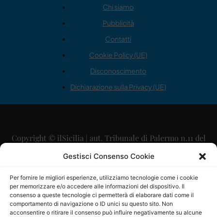
Chi siamo
Pubblicità
Contatti
Cookie Policy (UE)
Disconoscimento
Dichiarazione sulla Privacy (UE)
Copyright © ilSicilia | aut. Tribunale di Palermo n.11 del
29/09/2015
Gestisci Consenso Cookie
Editore: Mercurio Comunicazione Soc. Coop. A.R.L.
Per fornire le migliori esperienze, utilizziamo tecnologie come i cookie
per memorizzare e/o accedere alle informazioni del dispositivo. Il
Direttore Editoriale: Maurizio Scaglione
consenso a queste tecnologie ci permetterà di elaborare dati come il
comportamento di navigazione o ID unici su questo sito. Non
Direttore Responsabile: Maria Calabrese
acconsentire o ritirare il consenso può influire negativamente su alcune