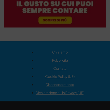
Chi siamo
Pubblicità
Contatti
Cookie Policy (UE)
Disconoscimento
Dichiarazione sulla Privacy (UE)