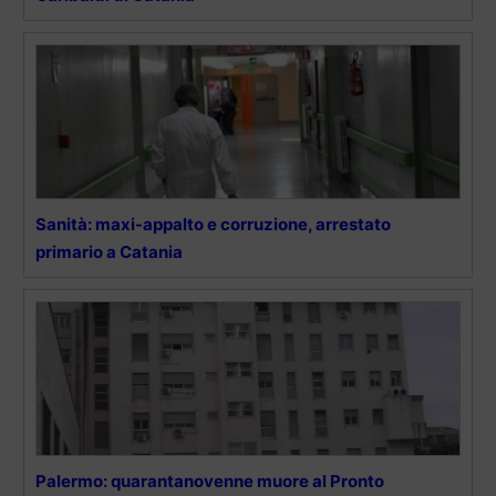
Sanità: maxi-appalto e corruzione, arrestato
primario a Catania
Palermo: quarantanovenne muore al Pronto