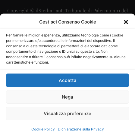
Copyright © ilSicilia | aut. Tribunale di Palermo n.11 del
29/09/2015
Gestisci Consenso Cookie
Editore: Mercurio Comunicazione Soc. Coop. A.R.L.
Per fornire le migliori esperienze, utilizziamo tecnologie come i cookie
per memorizzare e/o accedere alle informazioni del dispositivo. Il
Direttore Editoriale: Maurizio Scaglione
consenso a queste tecnologie ci permetterà di elaborare dati come il
comportamento di navigazione o ID unici su questo sito. Non
Direttore Responsabile: Maria Calabrese
acconsentire o ritirare il consenso può influire negativamente su alcune
caratteristiche e funzioni.
p.zza Sant’Oliva, 9 – 90141 – Palermo – 091335557
P.IVA: 06334930820
Accetta
Mercurio Comunicazione Società Cooperativa a r.l. è
iscritta al Registro degli Operatori di Comunicazione al
Nega
numero 26988
Visualizza preferenze
Sito gestito da
La Digitale srl
–
info@ladigitale.it
Cookie Policy
Dichiarazione sulla Privacy