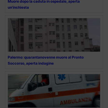
Muore dopo la caduta in ospedale, aperta
un’inchiesta
Palermo: quarantanovenne muore al Pronto
Soccorso, aperta indagine