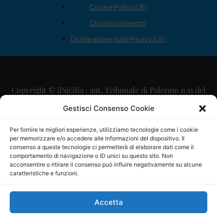
Cookie Policy (UE)
Disconoscimento
Dichiarazione sulla Privacy (UE)
Copyright © ilSicilia | aut. Tribunale di Palermo n.11 del
29/09/2015
Gestisci Consenso Cookie
Editore: Mercurio Comunicazione Soc. Coop. A.R.L.
Per fornire le migliori esperienze, utilizziamo tecnologie come i cookie
per memorizzare e/o accedere alle informazioni del dispositivo. Il
Direttore Editoriale: Maurizio Scaglione
consenso a queste tecnologie ci permetterà di elaborare dati come il
comportamento di navigazione o ID unici su questo sito. Non
Direttore Responsabile: Maria Calabrese
acconsentire o ritirare il consenso può influire negativamente su alcune
caratteristiche e funzioni.
p.zza Sant’Oliva, 9 – 90141 – Palermo – 091335557
P.IVA: 06334930820
Accetta
Mercurio Comunicazione Società Cooperativa a r.l. è