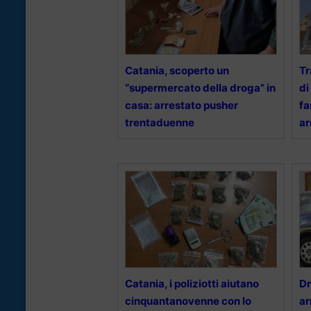
Catania, scoperto un
Tr
“supermercato della droga” in
di
casa: arrestato pusher
fa
trentaduenne
ar
Catania, i poliziotti aiutano
Dr
cinquantanovenne con lo
ar