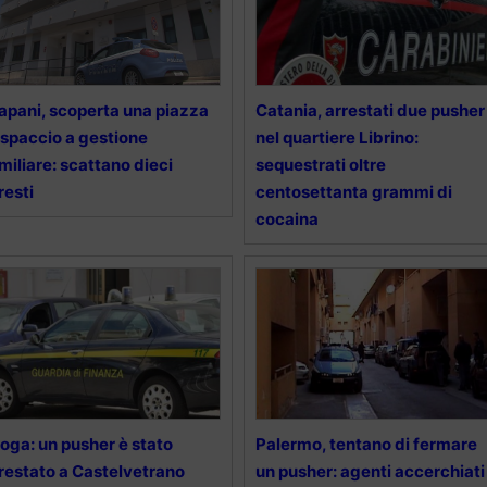
apani, scoperta una piazza
Catania, arrestati due pusher
 spaccio a gestione
nel quartiere Librino:
miliare: scattano dieci
sequestrati oltre
resti
centosettanta grammi di
cocaina
oga: un pusher è stato
Palermo, tentano di fermare
restato a Castelvetrano
un pusher: agenti accerchiati