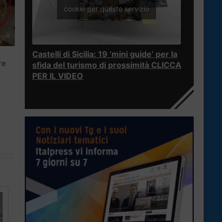
cookie per questo servizio
Castelli di Sicilia: 19 ‘mini guide’ per la
re
sfida del turismo di prossimità CLICCA
PER IL VIDEO