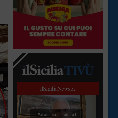
ilSiciliaNews
24
Fai clic per accettare i