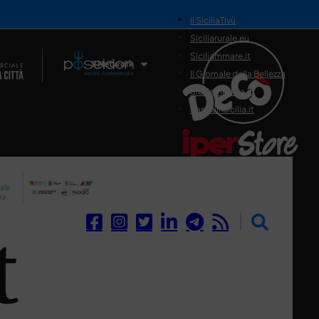
il SiciliaTivù
Siciliarurale.eu
Siciliammare.it
Il Network
Il Giornale della Bellezza
Siciliamedica.it
Sanitainsicilia.it