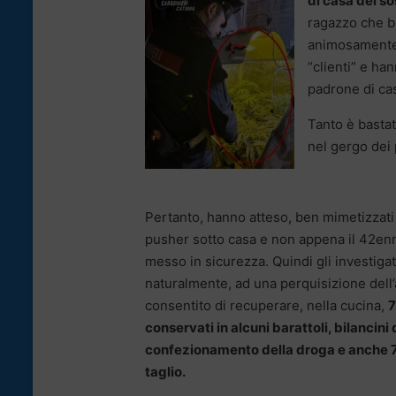
di casa del s
ragazzo che b
animosamente. 
“clienti” e ha
padrone di cas
Tanto è bastat
nel gergo dei 
Pertanto, hanno atteso, ben mimetizzati 
pusher sotto casa e non appena il 42enn
messo in sicurezza. Quindi gli investiga
naturalmente, ad una perquisizione dell
consentito di recuperare, nella cucina,
7
conservati in alcuni barattoli, bilancini 
confezionamento della droga e anche 7
taglio.