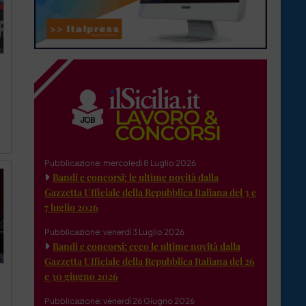
Pubblicazione: mercoledì 8 Luglio 2026
Bandi e concorsi: le ultime novità dalla
Gazzetta Ufficiale della Repubblica Italiana del 3 e
7 luglio 2026
Pubblicazione: venerdì 3 Luglio 2026
Bandi e concorsi: ecco le ultime novità dalla
Gazzetta Ufficiale della Repubblica Italiana del 26
e 30 giugno 2026
Pubblicazione: venerdì 26 Giugno 2026