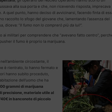
ospettato
, gli operanti del Nucleo Operativo hanno scorto un
ussava alla sua porta e che, non ricevendo risposta, imprecava
A quel punto, hanno deciso di avvicinarsi, facendo finta di es
nno raccolto lo sfogo del giovane che, lamentando l’assenza del
a, diceva: “
Il fumo non lo comprerò più da lui!”.
o ai militari per comprendere che “avevano fatto centro”, perch
pusher il fumo è proprio la marijuana.
nell’ambiente circostante, il
e è rientrato, lo hanno fermato e
tori hanno subito proceduto,
’abitazione dell’uomo che ha
00 grammi di marijuana
di precisione, materiale utile al
40€ in banconote di piccolo