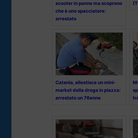
scooter in panne ma scoprono
(T
che è uno spacciatore:
arrestato
Catania, allestisce un mini-
Mo
market della droga in piazza:
sp
arrestato un 76enne
tr