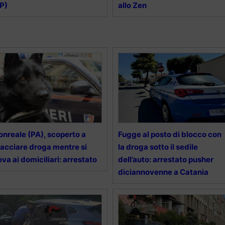
P)
allo Zen
nreale (PA), scoperto a
Fugge al posto di blocco con
acciare droga mentre si
la droga sotto il sedile
ova ai domiciliari: arrestato
dell’auto: arrestato pusher
diciannovenne a Catania