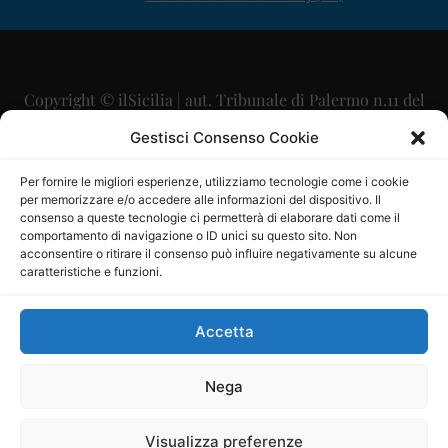
Copyright © ilSicilia | aut. Tribunale di Palermo n.11 del
29/09/2015
Gestisci Consenso Cookie
Editore: Mercurio Comunicazione Soc. Coop. A.R.L.
Per fornire le migliori esperienze, utilizziamo tecnologie come i cookie
per memorizzare e/o accedere alle informazioni del dispositivo. Il
Direttore Editoriale: Maurizio Scaglione
consenso a queste tecnologie ci permetterà di elaborare dati come il
comportamento di navigazione o ID unici su questo sito. Non
Direttore Responsabile: Maria Calabrese
acconsentire o ritirare il consenso può influire negativamente su alcune
caratteristiche e funzioni.
p.zza Sant’Oliva, 9 – 90141 – Palermo – 091335557
P.IVA: 06334930820
Accetta
Mercurio Comunicazione Società Cooperativa a r.l. è
iscritta al Registro degli Operatori di Comunicazione al
Nega
numero 26988
Visualizza preferenze