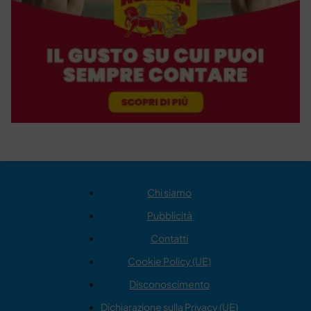
Chi siamo
Pubblicità
Contatti
Cookie Policy (UE)
Disconoscimento
Dichiarazione sulla Privacy (UE)