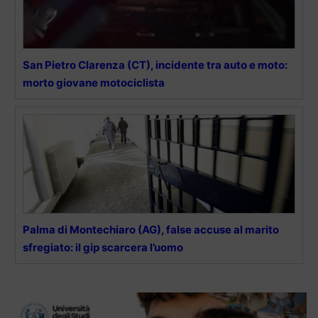
San Pietro Clarenza (CT), incidente tra auto e moto:
morto giovane motociclista
Palma di Montechiaro (AG), false accuse al marito
sfregiato: il gip scarcera l’uomo