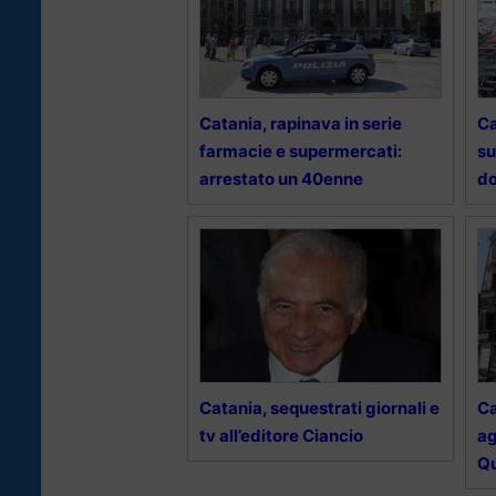
Catania, rapinava in serie
Ca
farmacie e supermercati:
su
arrestato un 40enne
d
Catania, sequestrati giornali e
Ca
tv all’editore Ciancio
ag
Q