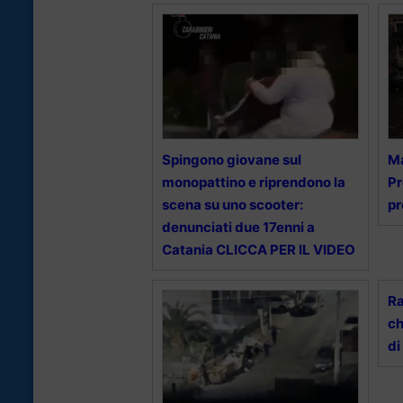
Spingono giovane sul
Ma
monopattino e riprendono la
Pr
scena su uno scooter:
pr
denunciati due 17enni a
Catania CLICCA PER IL VIDEO
Ra
ch
di