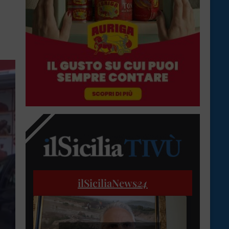
ilSiciliaNews
24