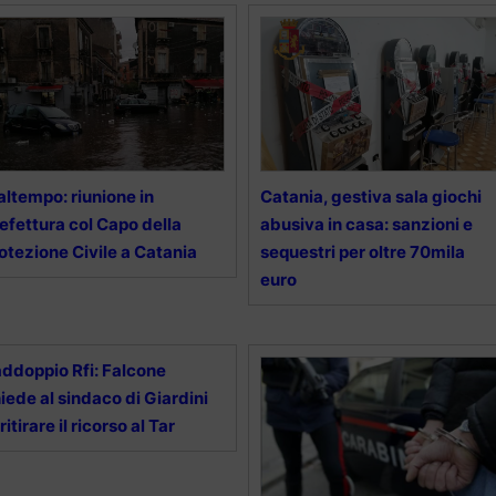
ltempo: riunione in
Catania, gestiva sala giochi
efettura col Capo della
abusiva in casa: sanzioni e
otezione Civile a Catania
sequestri per oltre 70mila
euro
ddoppio Rfi: Falcone
iede al sindaco di Giardini
 ritirare il ricorso al Tar