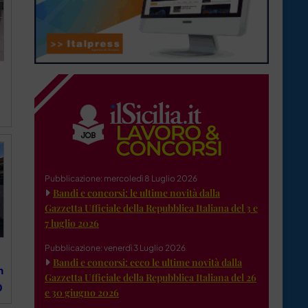
Pubblicazione: mercoledì 8 Luglio 2026
Bandi e concorsi: le ultime novità dalla
Gazzetta Ufficiale della Repubblica Italiana del 3 e
7 luglio 2026
Pubblicazione: venerdì 3 Luglio 2026
Bandi e concorsi: ecco le ultime novità dalla
n
Gazzetta Ufficiale della Repubblica Italiana del 26
O
e 30 giugno 2026