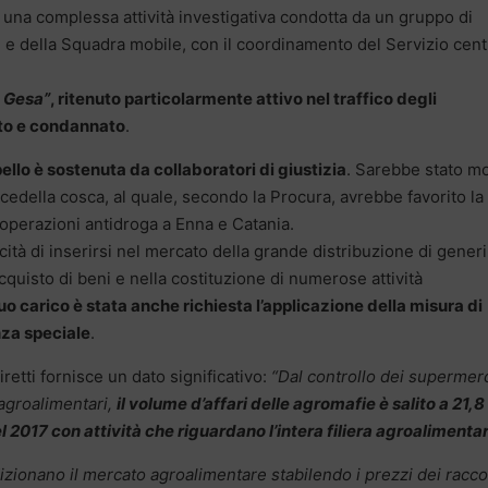
i una complessa attività investigativa condotta da un gruppo di
ne e della Squadra mobile, con il coordinamento del Servizio cent
 Gesa”
, ritenuto particolarmente attivo nel traffico degli
ato e condannato
.
llo è sostenuta da collaboratori di giustizia
. Sarebbe stato mo
icedella cosca, al quale, secondo la Procura, avrebbe favorito la
e operazioni antidroga a Enna e Catania.
cità di inserirsi nel mercato della grande distribuzione di generi
cquisto di beni e nella costituzione di numerose attività
uo carico è stata anche richiesta l’applicazione della misura di
nza speciale
.
iretti fornisce un dato significativo:
“Dal controllo dei supermerc
 agroalimentari,
il volume d’affari delle agromafie è salito a 21,8
l 2017 con attività che riguardano l’intera filiera agroalimenta
zionano il mercato agroalimentare stabilendo i prezzi dei raccol