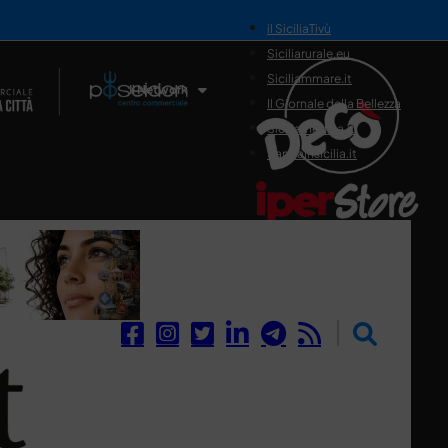
il SiciliaTivù
Siciliarurale.eu
Siciliammare.it
Il Network
Il Giornale della Bellezza
Siciliamedica.it
Sanitainsicilia.it