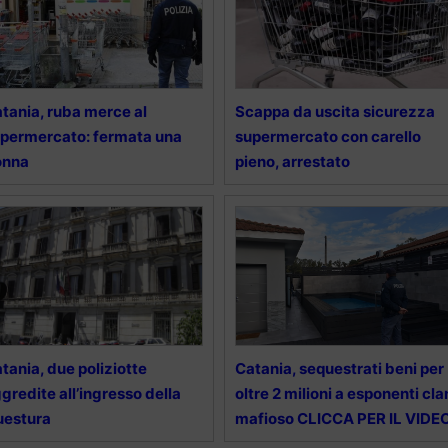
tania, ruba merce al
Scappa da uscita sicurezza
permercato: fermata una
supermercato con carello
onna
pieno, arrestato
tania, due poliziotte
Catania, sequestrati beni per
gredite all’ingresso della
oltre 2 milioni a esponenti cla
uestura
mafioso CLICCA PER IL VIDE