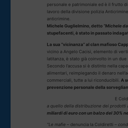
personale e patrimoniale ed è il frutto d
lavoro della divisione polizia Anticrimi
anticrimine.
Michele Guglielmino, detto
“Michele da
stupefacenti, è stato in passato indag
La sua “vicinanza” al clan mafioso Cappe
vicino a Angelo Cacisi, elemento di vert
latitanza, è stato già coinvolto in un du
Secondo l’accusa si è distinto nella capa
alimentari, reimpiegando il denaro nell’a
commerciali, tutte a lui riconducibili.
A s
prevenzione personale della sorveglia
E Cold
a quello della distribuzione dei prodotti
miliardi di euro con un balzo del 30% ne
“Le mafie
– denuncia la Coldiretti –
condi