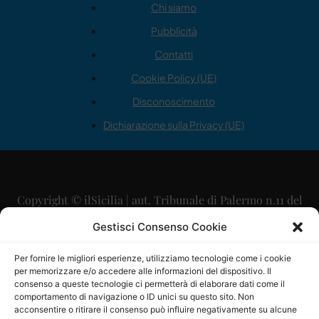
Chi siamo
Pubblicità
Contatti
Cookie Policy (UE)
Disconoscimento
Dichiarazione sulla Privacy (UE)
Copyright © ilSicilia | aut. Tribunale di Palermo n.11 del
29/09/2015
Gestisci Consenso Cookie
Editore: Mercurio Comunicazione Soc. Coop. A.R.L.
Per fornire le migliori esperienze, utilizziamo tecnologie come i cookie
per memorizzare e/o accedere alle informazioni del dispositivo. Il
Direttore Editoriale: Maurizio Scaglione
consenso a queste tecnologie ci permetterà di elaborare dati come il
comportamento di navigazione o ID unici su questo sito. Non
Direttore Responsabile: Maria Calabrese
acconsentire o ritirare il consenso può influire negativamente su alcune