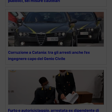
pubblici, sei misure cautelari
Corruzione a Catania: tra gli arresti anche l’ex
ingegnere capo del Genio Civile
Furto e autoriciclaggio, arrestata ex dipendente di