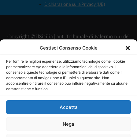
Dichiarazione sulla Privacy (UE)
Copyright © ilSicilia | aut. Tribunale di Palermo n.11 del
29/09/2015
Gestisci Consenso Cookie
Editore: Mercurio Comunicazione Soc. Coop. A.R.L.
Per fornire le migliori esperienze, utilizziamo tecnologie come i cookie
per memorizzare e/o accedere alle informazioni del dispositivo. Il
Direttore Editoriale: Maurizio Scaglione
consenso a queste tecnologie ci permetterà di elaborare dati come il
comportamento di navigazione o ID unici su questo sito. Non
Direttore Responsabile: Maria Calabrese
acconsentire o ritirare il consenso può influire negativamente su alcune
caratteristiche e funzioni.
p.zza Sant’Oliva, 9 – 90141 – Palermo – 091335557
P.IVA: 06334930820
Accetta
Mercurio Comunicazione Società Cooperativa a r.l. è
iscritta al Registro degli Operatori di Comunicazione al
Nega
numero 26988