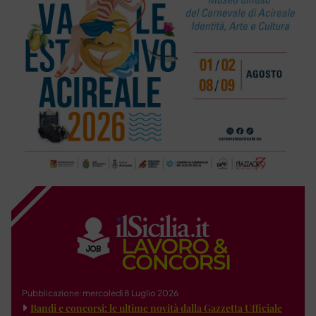
Pubblicazione: mercoledì 8 Luglio 2026
Bandi e concorsi: le ultime novità dalla Gazzetta Ufficiale