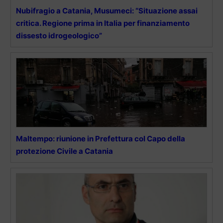
Nubifragio a Catania, Musumeci: “Situazione assai
critica. Regione prima in Italia per finanziamento
dissesto idrogeologico”
Maltempo: riunione in Prefettura col Capo della
protezione Civile a Catania