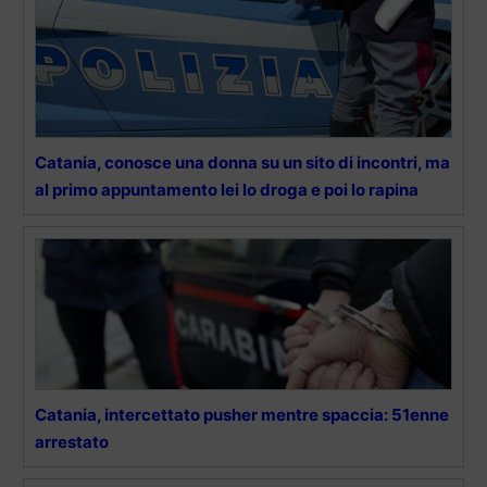
Catania, conosce una donna su un sito di incontri, ma
al primo appuntamento lei lo droga e poi lo rapina
Catania, intercettato pusher mentre spaccia: 51enne
arrestato