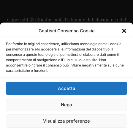
Copyright © ilSicilia | aut. Tribunale di Palermo n.11 del
29/09/2015
Gestisci Consenso Cookie
Editore: Mercurio Comunicazione Soc. Coop. A.R.L.
Per fornire le migliori esperienze, utilizziamo tecnologie come i cookie
per memorizzare e/o accedere alle informazioni del dispositivo. Il
Direttore Editoriale: Maurizio Scaglione
consenso a queste tecnologie ci permetterà di elaborare dati come il
comportamento di navigazione o ID unici su questo sito. Non
Direttore Responsabile: Maria Calabrese
acconsentire o ritirare il consenso può influire negativamente su alcune
caratteristiche e funzioni.
p.zza Sant’Oliva, 9 – 90141 – Palermo – 091335557
P.IVA: 06334930820
Accetta
Mercurio Comunicazione Società Cooperativa a r.l. è
iscritta al Registro degli Operatori di Comunicazione al
Nega
numero 26988
Visualizza preferenze
Sito gestito da
La Digitale srl
–
info@ladigitale.it