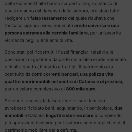
delle Fiamme Gialle hanno scoperto che, a distanza di
quasi un anno dal decesso della signora, era stato fatto
redigere un
falso testamento
dal quale risultava che
l’anziana signora aveva nominato
erede universale una
persona estranea alla cerchia familiare
, per un’asserita
vicinanza negli ultimi anni di vita.
Sono stati poi ricostruiti i flussi finanziari relativi alle
operazioni di gestione da parte della falsa erede nominata
e di altri quattro, il marito e tre figli. Il patrimonio era
costituito da
conti correnti bancari, una polizza vita,
quattro beni immobili nel centro di Catania e di preziosi
,
per un valore complessivo di
800 mila euro
.
Secondo l’accusa, la false erede e i suoi familiari
avrebbero riciclato beni, acquistando, in particolare,
due
immobili
a Catania,
lingotti e sterline d’oro
e compiendo
più operazioni bancarie per trasferire su molteplici conti il
patrimonio mobiliare della defunta.