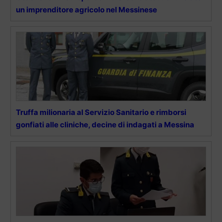
un imprenditore agricolo nel Messinese
Truffa milionaria al Servizio Sanitario e rimborsi
gonfiati alle cliniche, decine di indagati a Messina