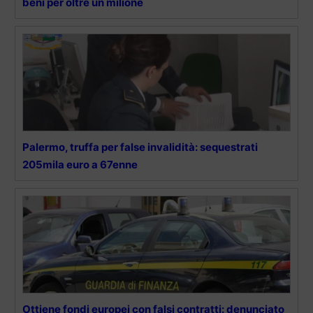
beni per oltre un milione
Palermo, truffa per false invalidità: sequestrati
205mila euro a 67enne
Ottiene fondi europei con falsi contratti: denunciato