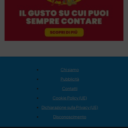
Chi siamo
Pubblicità
Contatti
Cookie Policy (UE)
Dichiarazione sulla Privacy (UE)
Disconoscimento