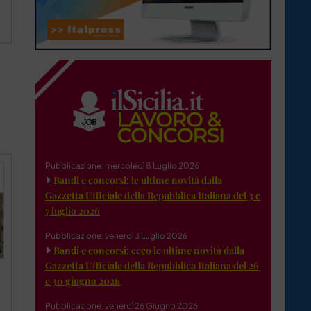
Pubblicazione: mercoledì 8 Luglio 2026
Bandi e concorsi: le ultime novità dalla
Gazzetta Ufficiale della Repubblica Italiana del 3 e
7 luglio 2026
Pubblicazione: venerdì 3 Luglio 2026
Bandi e concorsi: ecco le ultime novità dalla
Gazzetta Ufficiale della Repubblica Italiana del 26
e 30 giugno 2026
Pubblicazione: venerdì 26 Giugno 2026