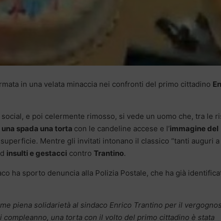
mata in una velata minaccia nei confronti del primo cittadino
En
i social, e poi celermente rimosso, si vede un uomo che, tra le r
n una spada una torta
con le candeline accese e l’
immagine del
superficie. Mentre gli invitati intonano il classico “tanti auguri a 
ad
insulti e gestacci
contro
Trantino
.
co ha sporto denuncia alla Polizia Postale, che ha già identifica
rime piena solidarietà al sindaco Enrico Trantino per il vergogno
i compleanno, una torta con il volto del primo cittadino è stata