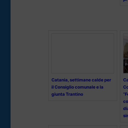
Catania, settimane calde per
Ca
il Consiglio comunale e la
Co
giunta Trantino
“F
co
di
si