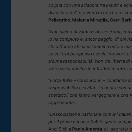
colpita con una sciabola tra insulti e sch
divertimento
“, scrivono in una nota i con
Pellegrino, Melania Miraglia, Gerri Bar
“
Non siamo davanti a satira o ironia, ma 
lo ha compiuto e, ancor peggio, di chi ha
chi diffonde atti simili semina odio e ma
su cui troppo spesso i social network ali
alcuna responsabilità. Non c’è libertà di 
violenza simbolica in intrattenimento, c
“
Forza Italia
– concludono –
condanna con
responsabilità e civiltà . La nostra comu
spettacoli che fanno vergognare e che fe
rappresenta
“.
“
L’Associazione nazionale comuni Italiani
per il grave e inaccettabile gesto compiu
Anci Sicilia
Paolo Amenta
e il segretari