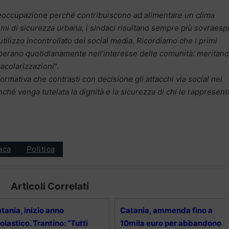
reoccupazione perché contribuiscono ad alimentare un clima
lemi di sicurezza urbana, i sindaci risultano sempre più sovraesp
utilizzo incontrollato dei social media. Ricordiamo che i primi
 operano quotidianamente nell’interesse delle comunità: meritano
tacolarizzazioni
“.
ormativa che contrasti con decisione gli attacchi via social nei
inché venga tutelata la dignità e la sicurezza di chi le rappresent
aca
Politica
Articoli Correlati
tania, inizio anno
Catania, ammenda fino a
olastico. Trantino: “Tutti
10mila euro per abbandono