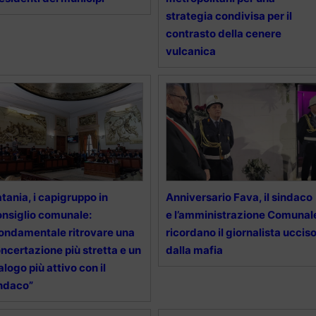
strategia condivisa per il
contrasto della cenere
vulcanica
tania, i capigruppo in
Anniversario Fava, il sindaco
nsiglio comunale:
e l’amministrazione Comunal
ondamentale ritrovare una
ricordano il giornalista uccis
ncertazione più stretta e un
dalla mafia
alogo più attivo con il
ndaco”