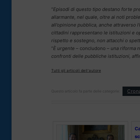
“
Episodi di questo tipo destano forte p
allarmante, nel quale, oltre ai noti prob
all’opinione pubblica, anche attraverso l’
cittadini rappresentano le istituzioni e
rispetto e sostegno, non attacchi o spet
“
È urgente
– concludono –
una riforma n
confronti delle pubbliche istituzioni, aff
Tutti gli articoli dell'autore
Cron
Questo articolo fa parte delle categorie:
Ca
sc