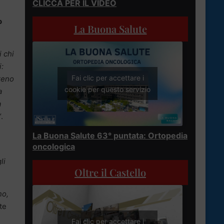
CLICCA PER IL VIDEO
o
La Buona Salute
i chi
i:
Fai clic per accettare i
rreno
cookie per questo servizio
a
a
“.
La Buona Salute 63° puntata: Ortopedia
oncologica
li
Oltre il Castello
no,
te
Fai clic per accettare i