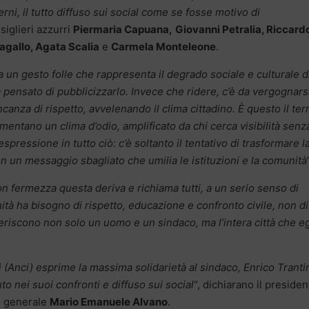
erni, il tutto diffuso sui social come se fosse motivo di
siglieri azzurri
Piermaria Capuana,
Giovanni Petralia, Riccard
bagallo, Agata Scalia
e
Carmela Monteleone
.
a un gesto folle che rappresenta il degrado sociale e culturale d
 pensato di pubblicizzarlo. Invece che ridere, c’è da vergognars
ncanza di rispetto, avvelenando il clima cittadino. È questo il te
mentano un clima d’odio, amplificato da chi cerca visibilità senz
espressione in tutto ciò: c’è soltanto il tentativo di trasformare l
on un messaggio sbagliato che umilia le istituzioni e la comunità
 fermezza questa deriva e richiama tutti, a un serio senso di
nità ha bisogno di rispetto, educazione e confronto civile, non di
riscono non solo un uomo e un sindaco, ma l’intera città che eg
 (Anci) esprime la massima solidarietà al sindaco, Enrico Tranti
to nei suoi confronti e diffuso sui social
“, dichiarano il presiden
o generale
Mario Emanuele Alvano
.