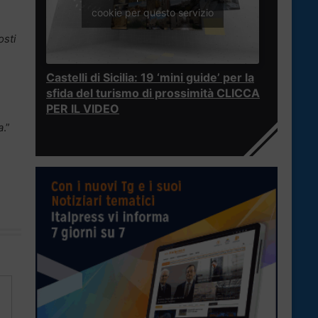
cookie per questo servizio
osti
Castelli di Sicilia: 19 ‘mini guide’ per la
sfida del turismo di prossimità CLICCA
PER IL VIDEO
a
.”