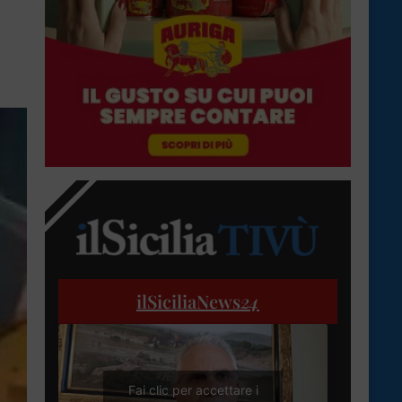
ilSiciliaNews
24
Fai clic per accettare i