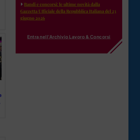
Bandi e concorsi: le ultime novità dalla
Gazzetta Ufficiale della Repubblica Italiana del 23
giugno 2026
Entra nell'Archivio Lavoro & Concorsi
e
o