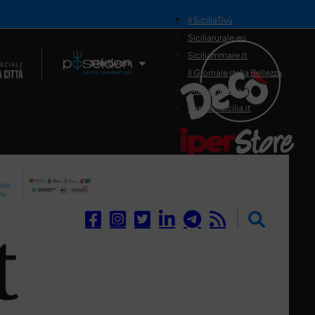
il SiciliaTivù
Siciliarurale.eu
Siciliammare.it
Il Network
Il Giornale della Bellezza
Siciliamedica.it
Sanitainsicilia.it