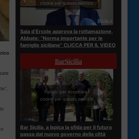
cookie per questo servizio
Sala d’Ercole approva la rottamazione,
Abbate: “Norma importante per le
famiglie siciliane” CLICCA PER IL VIDEO
rico
BarSicilia
isate
te”,
Fai clic per accettare i
cookie per questo servizio
to
Bar Sicilia, a Ispica la sfida per il futuro
so
passa dal nuovo governo della città