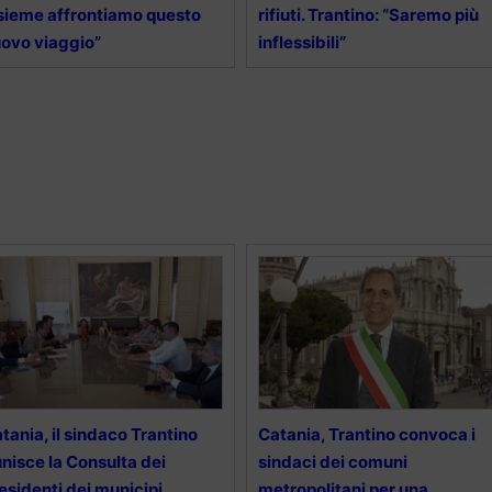
sieme affrontiamo questo
rifiuti. Trantino: “Saremo più
ovo viaggio”
inflessibili”
tania, il sindaco Trantino
Catania, Trantino convoca i
unisce la Consulta dei
sindaci dei comuni
esidenti dei municipi
metropolitani per una