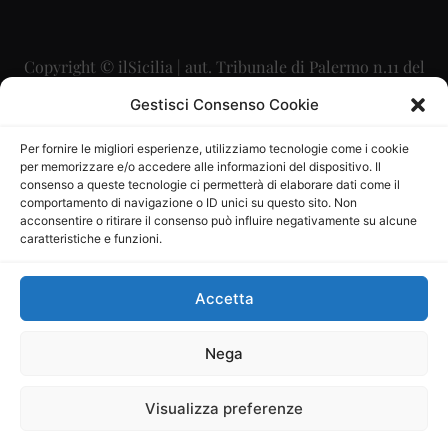
Copyright © ilSicilia | aut. Tribunale di Palermo n.11 del
29/09/2015
Gestisci Consenso Cookie
Editore: Mercurio Comunicazione Soc. Coop. A.R.L.
Per fornire le migliori esperienze, utilizziamo tecnologie come i cookie
per memorizzare e/o accedere alle informazioni del dispositivo. Il
Direttore Editoriale: Maurizio Scaglione
consenso a queste tecnologie ci permetterà di elaborare dati come il
comportamento di navigazione o ID unici su questo sito. Non
Direttore Responsabile: Maria Calabrese
acconsentire o ritirare il consenso può influire negativamente su alcune
caratteristiche e funzioni.
p.zza Sant’Oliva, 9 – 90141 – Palermo – 091335557
P.IVA: 06334930820
Accetta
Mercurio Comunicazione Società Cooperativa a r.l. è
iscritta al Registro degli Operatori di Comunicazione al
Nega
numero 26988
Visualizza preferenze
Sito gestito da
La Digitale srl
–
info@ladigitale.it