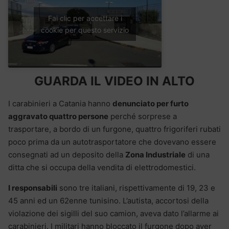
Fai clic per accettare i
cookie per questo servizio
GUARDA IL VIDEO IN ALTO
I carabinieri a Catania hanno
denunciato per furto
aggravato quattro persone
perché sorprese a
trasportare, a bordo di un furgone, quattro frigoriferi rubati
poco prima da un autotrasportatore che dovevano essere
consegnati ad un deposito della
Zona Industriale
di una
ditta che si occupa della vendita di elettrodomestici.
I responsabili
sono tre italiani, rispettivamente di 19, 23 e
45 anni ed un 62enne tunisino. L’autista, accortosi della
violazione dei sigilli del suo camion, aveva dato l’allarme ai
carabinieri. I militari hanno bloccato il furgone dopo aver