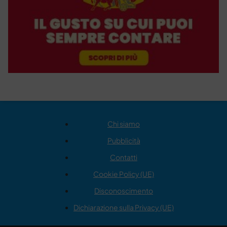
Chi siamo
Pubblicità
Contatti
Cookie Policy (UE)
Disconoscimento
Dichiarazione sulla Privacy (UE)