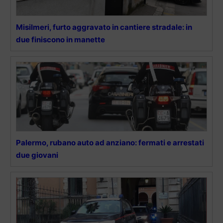
Misilmeri, furto aggravato in cantiere stradale: in
due finiscono in manette
Palermo, rubano auto ad anziano: fermati e arrestati
due giovani