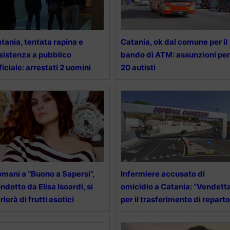
tania, tentata rapina e
Catania, ok dal comune per il
sistenza a pubblico
bando di ATM: assunzioni per
ficiale: arrestati 2 uomini
20 autisti
mani a “Buono a Sapersi”,
Infermiere accusato di
ndotto da Elisa Isoardi, si
omicidio a Catania: “Vendett
rlerà di frutti esotici
per il trasferimento di reparto