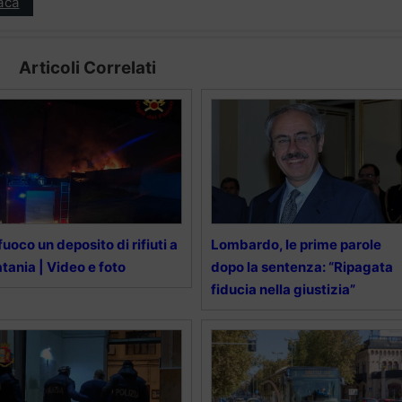
aca
Articoli Correlati
fuoco un deposito di rifiuti a
Lombardo, le prime parole
tania | Video e foto
dopo la sentenza: “Ripagata
fiducia nella giustizia”