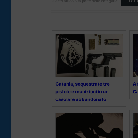
Cron
Questo articolo fa parte delle categorie:
Catania, sequestrate tre
A 
pistole e munizioni in un
Ca
casolare abbandonato