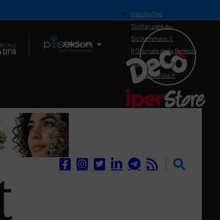
il SiciliaTivù
Siciliarurale.eu
Siciliammare.it
Il Network
Il Giornale della Bellezza
Siciliamedica.it
Sanitainsicilia.it