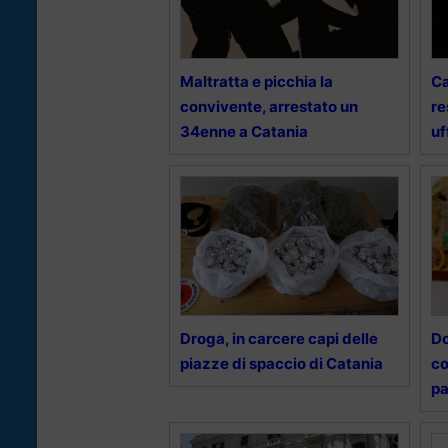
Maltratta e picchia la
Ca
convivente, arrestato un
re
34enne a Catania
uf
Droga, in carcere capi delle
Do
piazze di spaccio di Catania
co
pa