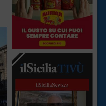
ilSiciliaNews
24