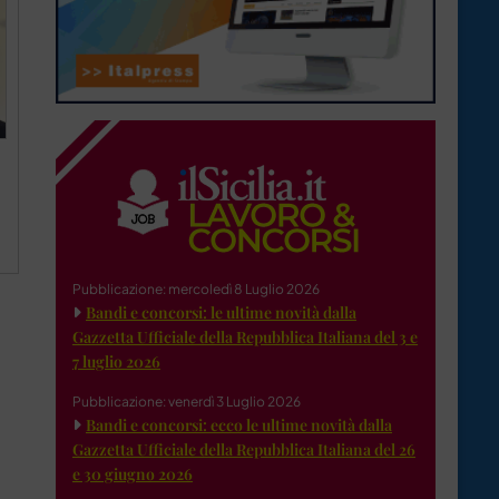
Pubblicazione: mercoledì 8 Luglio 2026
Bandi e concorsi: le ultime novità dalla
Gazzetta Ufficiale della Repubblica Italiana del 3 e
7 luglio 2026
Pubblicazione: venerdì 3 Luglio 2026
Bandi e concorsi: ecco le ultime novità dalla
Gazzetta Ufficiale della Repubblica Italiana del 26
e 30 giugno 2026