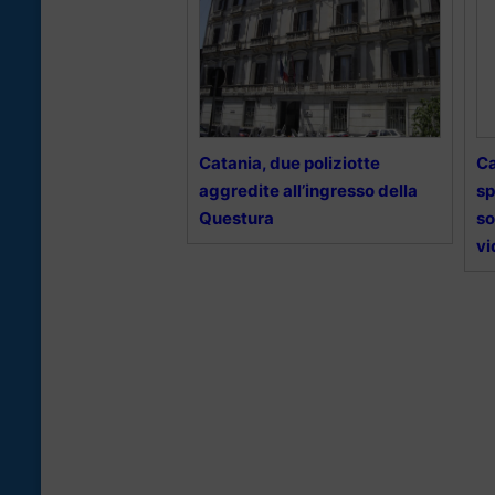
Catania, due poliziotte
Ca
aggredite all’ingresso della
sp
Questura
so
vi