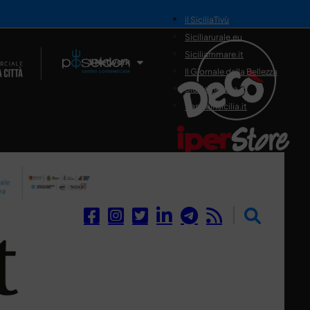
il SiciliaTivù
Siciliarurale.eu
Siciliammare.it
Il Network
Il Giornale della Bellezza
Siciliamedica.it
Sanitainsicilia.it