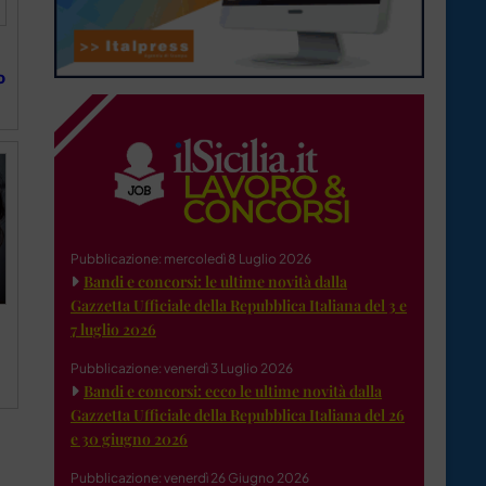
o
Pubblicazione: mercoledì 8 Luglio 2026
Bandi e concorsi: le ultime novità dalla
Gazzetta Ufficiale della Repubblica Italiana del 3 e
7 luglio 2026
Pubblicazione: venerdì 3 Luglio 2026
Bandi e concorsi: ecco le ultime novità dalla
Gazzetta Ufficiale della Repubblica Italiana del 26
e 30 giugno 2026
Pubblicazione: venerdì 26 Giugno 2026