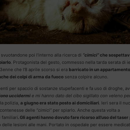
 svuotandone poi l’interno alla ricerca di
“cimici”
che sospettav
piarlo
. Protagonista del gesto, commesso nella tarda serata di ie
 33enne che l’8 aprile scorso si era
barricato in un appartament
he dei colpi di arma da fuoco
senza colpire alcuno.
enti per spaccio di sostanze stupefacenti e fa uso di droghe, a
iono uccidermi
e mi hanno dato del cibo sigillato con veleno pe
la polizia,
a giugno era stato posto ai domiciliari
. Ieri sera il n
e contenesse delle
“cimici”
per spiarlo. Anche questa volta a
 familiari
. Gli agenti hanno dovuto fare ricorso all’uso del taser
o delle lesioni alle mani. Portato in ospedale per essere medicat