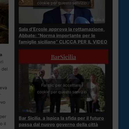
cookie per questo servizio
Sala d’Ercole approva la rottamazione,
Abbate: “Norma importante per le
famiglie siciliane” CLICCA PER IL VIDEO
a
BarSicilia
ri
o
del
Fai clic per accettare i
veva
cookie per questo servizio
r
uovo
per
Bar Sicilia, a Ispica la sfida per il futuro
o il
passa dal nuovo governo della città