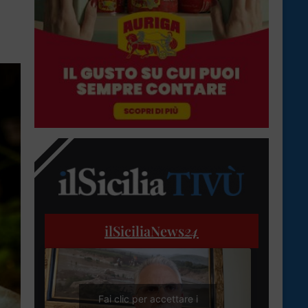
ilSiciliaNews
24
Fai clic per accettare i