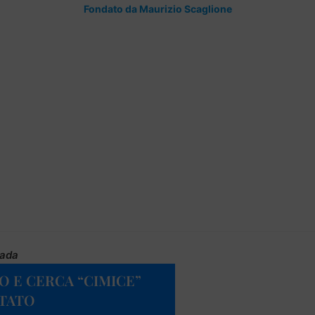
Fondato da Maurizio Scaglione
rada
O E CERCA “CIMICE”
STATO