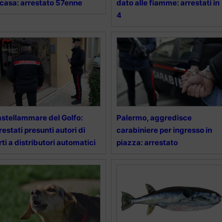
 casa: arrestato 57enne
dato alle fiamme: arrestati in
4
stellammare del Golfo:
Palermo, aggredisce
restati presunti autori di
carabiniere per ingresso in
rti a distributori automatici
piazza: arrestato