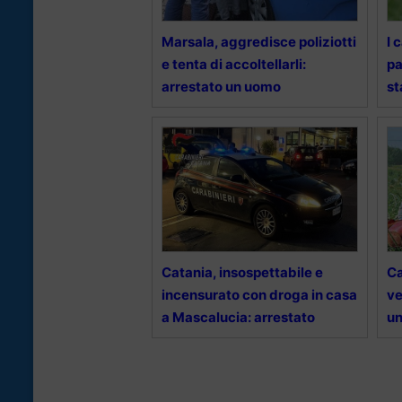
Marsala, aggredisce poliziotti
I 
e tenta di accoltellarli:
pa
arrestato un uomo
st
Catania, insospettabile e
Ca
incensurato con droga in casa
ve
a Mascalucia: arrestato
un