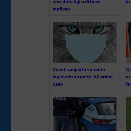
arrestato figlio di boss
in
mafioso
Covid: scoperta variante
Ca
inglese in un gatto, è il primo
ar
caso
fu