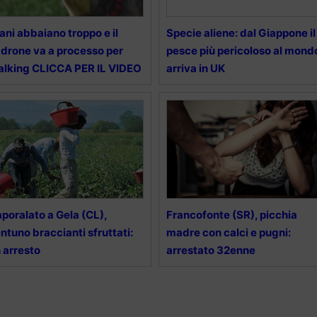
cani abbaiano troppo e il
Specie aliene: dal Giappone il
drone va a processo per
pesce più pericoloso al mond
alking CLICCA PER IL VIDEO
arriva in UK
poralato a Gela (CL),
Francofonte (SR), picchia
ntuno braccianti sfruttati:
madre con calci e pugni:
 arresto
arrestato 32enne