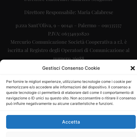
Direttore Responsabile: Maria Calabrese
p.zza Sant’Oliva, 9 – 90141 – Palermo – 091335557
P.IVA: 06334930820
Mercurio Comunicazione Società Cooperativa a r.l. è
iscritta al Registro degli Operatori di Comunicazione al
numero 26988
Gestisci Consenso Cookie
Sito gestito da
La Digitale srl
–
info@ladigitale.it
Per fornire le migliori esperienze, utilizziamo tecnologie come i cookie per
memorizzare e/o accedere alle informazioni del dispositivo. Il consenso a
queste tecnologie ci permetterà di elaborare dati come il comportamento di
navigazione o ID unici su questo sito. Non acconsentire o ritirare il consenso
può influire negativamente su alcune caratteristiche e funzioni.
Accetta