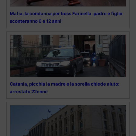
Mafia, la condanna per boss Farinella: padre e figlio
sconteranno 6 e 12 anni
Catania, picchia la madre e la sorella chiede aiuto:
arrestato 22enne