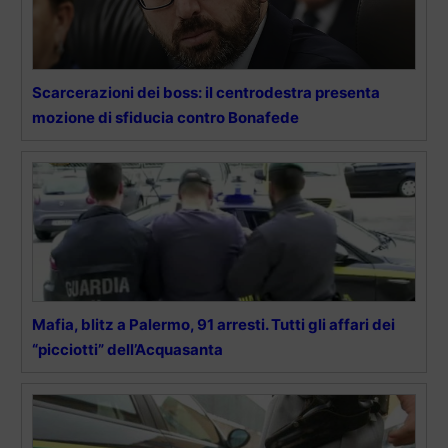
Scarcerazioni dei boss: il centrodestra presenta
mozione di sfiducia contro Bonafede
Mafia, blitz a Palermo, 91 arresti. Tutti gli affari dei
“picciotti” dell’Acquasanta