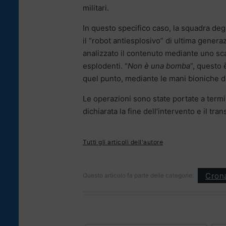
militari.
In questo specifico caso, la squadra degl
il “robot antiesplosivo” di ultima genera
analizzato il contenuto mediante uno scan
esplodenti.
“
Non è una bomba
”, questo 
quel punto, mediante le mani bioniche d
Le operazioni sono state portate a termi
dichiarata la fine dell’intervento e il tran
Tutti gli articoli dell'autore
Cron
Questo articolo fa parte delle categorie: