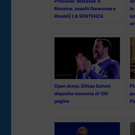
Processo ‘Matassa’ a
Am
Messina, assolti Genovese e
in
Rinaldi| LA SENTENZA
lu
at
Open Arms: Difesa Salvini
Pi
deposita memoria di 100
pu
pagine
Pa