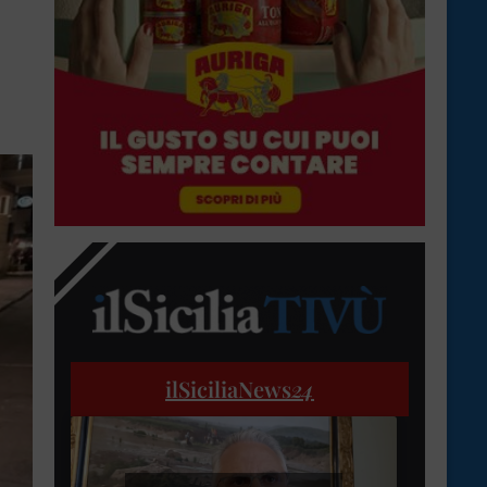
ilSiciliaNews
24