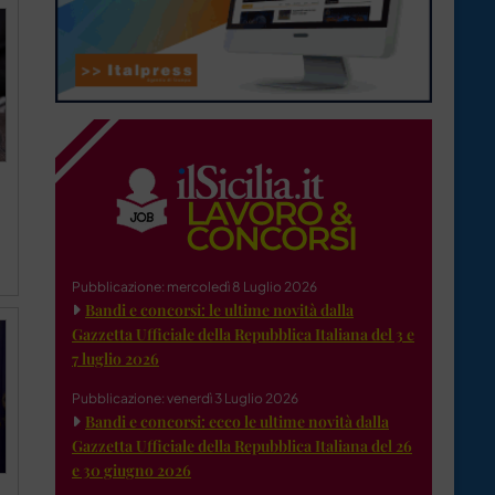
Pubblicazione: mercoledì 8 Luglio 2026
Bandi e concorsi: le ultime novità dalla
Gazzetta Ufficiale della Repubblica Italiana del 3 e
7 luglio 2026
Pubblicazione: venerdì 3 Luglio 2026
Bandi e concorsi: ecco le ultime novità dalla
Gazzetta Ufficiale della Repubblica Italiana del 26
e 30 giugno 2026