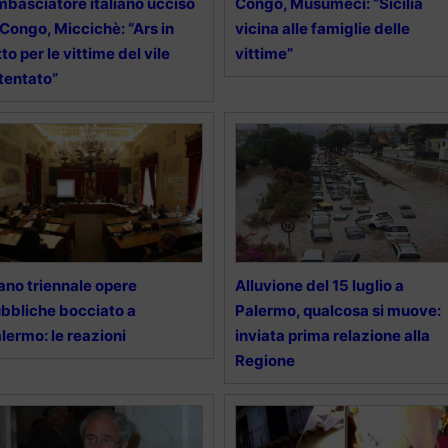
basciatore italiano ucciso
Congo, Musumeci: “Sicilia
 Congo, Miccichè: “Ars in
vicina alle famiglie delle
tto per le vittime del vile
vittime”
tentato”
ano triennale opere
Alluvione del 15 luglio a
bbliche bocciato a
Palermo, qualcosa si muove:
lermo: le reazioni
inviata prima relazione alla
Regione