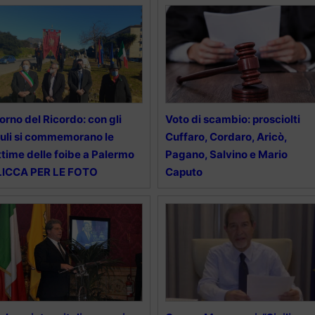
orno del Ricordo: con gli
Voto di scambio: prosciolti
uli si commemorano le
Cuffaro, Cordaro, Aricò,
ttime delle foibe a Palermo
Pagano, Salvino e Mario
LICCA PER LE FOTO
Caputo