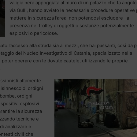
valigia nera appoggiata al muro di un palazzo che fa angol
via Gulli, hanno avviato le necessarie procedure operative 
mettere in sicurezza l’area, non potendosi escludere la
presenza nel trolley di oggetti o sostanze potenzialmente
esplosivi o pericolose.
ccato l’accesso alla strada sia ai mezzi, che hai passanti, così da 
taggio del Nucleo Investigativo di Catania, specializzato nella
 poter operare con le dovute cautele, utilizzando le proprie
.
essionisti altamente
disinnesco di ordigni
 bombe, ordigni
dispositivi esplosivi
arantire la sicurezza
lizzando tecniche e
di analizzare e
ontesti civili che