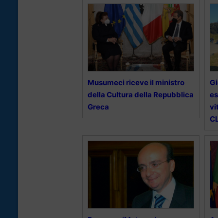
Musumeci riceve il ministro
Gi
della Cultura della Repubblica
es
Greca
vi
C