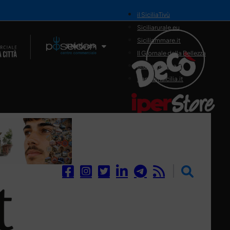
il SiciliaTivù
Siciliarurale.eu
Siciliammare.it
Il Network
Il Giornale della Bellezza
Siciliamedica.it
Sanitainsicilia.it