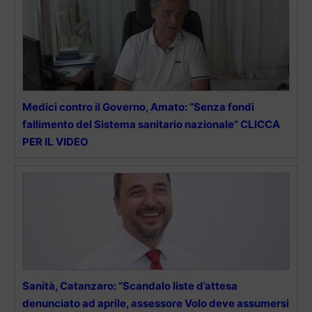
Medici contro il Governo, Amato: “Senza fondi
fallimento del Sistema sanitario nazionale” CLICCA
PER IL VIDEO
Sanità, Catanzaro: “Scandalo liste d’attesa
denunciato ad aprile, assessore Volo deve assumersi