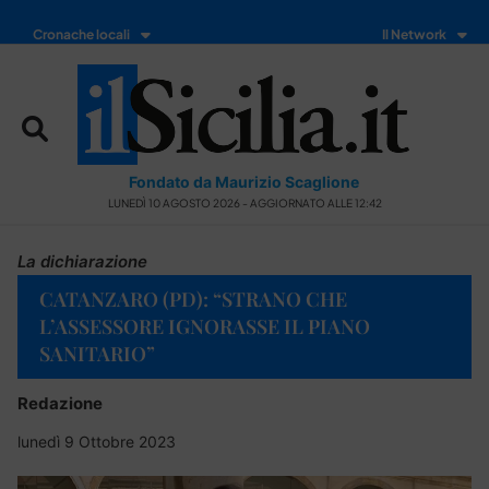
Cronache locali
Il Network
Fondato da Maurizio Scaglione
LUNEDÌ 10 AGOSTO 2026 - AGGIORNATO ALLE 12:42
La dichiarazione
CATANZARO (PD): “STRANO CHE
L’ASSESSORE IGNORASSE IL PIANO
SANITARIO”
Redazione
lunedì 9 Ottobre 2023