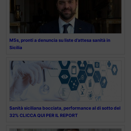
M5s, pronti a denuncia su liste d’attesa sanità in
Sicilia
Sanità siciliana bocciata, performance al di sotto del
32% CLICCA QUI PER IL REPORT