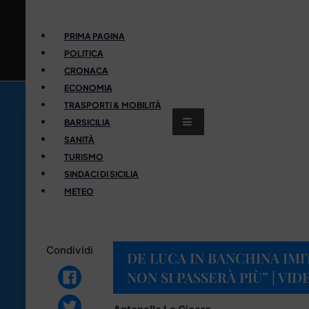
PRIMA PAGINA
POLITICA
CRONACA
ECONOMIA
TRASPORTI & MOBILITÀ
BARSICILIA
SANITÀ
TURISMO
SINDACI DI SICILIA
METEO
Condividi
DE LUCA IN BANCHINA IMI
NON SI PASSERÀ PIÙ” | VID