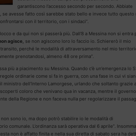
garantiscono l’accesso secondo per secondo. Abbiate
 se avesse fatto così sarebbe stato bello e invece tutto questo
nfrontarsi con il territorio, con i sindaci”.
occo e da qui non si passerà più. Dall’8 a Messina non si entra 
 non agisce,
se non agiscono loro lo faccio io. Schiererò il mio
 transito, perché le modalità di attraversamento nel mio territori
solamente prenotandosi, almeno 48 ore prima”.
passa più a piacimento su Messina. Quando c’è un’emergenza lo S
egole ordinarie come si fa in guerra, con una fase in cui vi sia
 il ministro dell’Interno Lamorgese, urlando che soltanto grazie a
i scoperti coloro che venivano qua in vacanza, mentre il governo
idente della Regione e non faceva nulla per regolarizzare il passa
non sono io, ma dopo potrò stabilire io le modalità di
orio comunale. L’ordinanza sarà operativa dal 6 aprile”. Insomma
sta non è affatto finita e nella sua diretta di sabato sera ha det