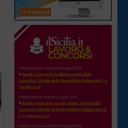
Pubblicazione: mercoledì 8 Luglio 2026
Bandi e concorsi: le ultime novità dalla
Gazzetta Ufficiale della Repubblica Italiana del 3 e
7 luglio 2026
Pubblicazione: venerdì 3 Luglio 2026
Bandi e concorsi: ecco le ultime novità dalla
Gazzetta Ufficiale della Repubblica Italiana del 26
e 30 giugno 2026
Pubblicazione: venerdì 26 Giugno 2026