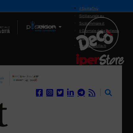
il SiciliaTivù
Siciliarurale.eu
Siciliammare.it
Il Network
Il Giornale della Bellezza
Siciliamedica.it
Sanitainsicilia.it