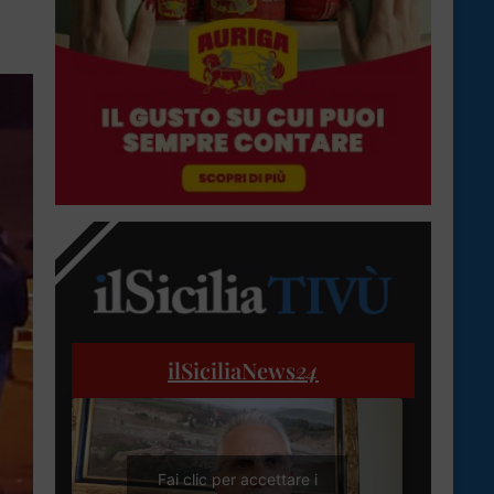
ilSiciliaNews
24
Fai clic per accettare i