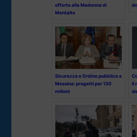
offerto alla Madonna di
do
Montalto
Sicurezza e Ordine pubblico a
Co
Messina: progetti per 130
il
milioni
si