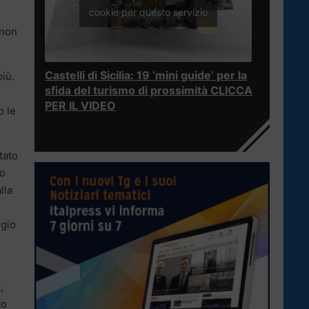
cookie per questo servizio
 non
Castelli di Sicilia: 19 ‘mini guide’ per la
più.
sfida del turismo di prossimità CLICCA
PER IL VIDEO
o le
tato
no
lla
ggio
,
to