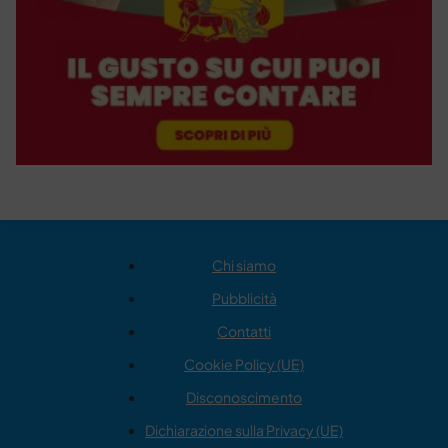
Chi siamo
Pubblicità
Contatti
Cookie Policy (UE)
Disconoscimento
Dichiarazione sulla Privacy (UE)