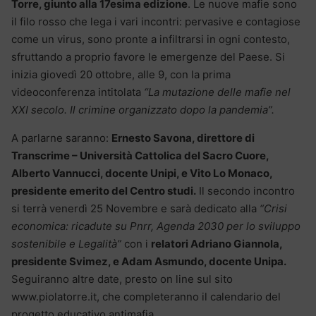
Torre, giunto alla 17esima edizione
. Le nuove mafie sono
il filo rosso che lega i vari incontri: pervasive e contagiose
come un virus, sono pronte a infiltrarsi in ogni contesto,
sfruttando a proprio favore le emergenze del Paese. Si
inizia giovedì 20 ottobre, alle 9, con la prima
videoconferenza intitolata
“La mutazione delle mafie nel
XXI secolo. Il crimine organizzato dopo la pandemia”.
A parlarne saranno:
Ernesto Savona, direttore di
Transcrime – Università Cattolica del Sacro Cuore,
Alberto Vannucci, docente Unipi, e Vito Lo Monaco,
presidente emerito del Centro studi.
Il secondo incontro
si terrà venerdì 25 Novembre e sarà dedicato alla
“Crisi
economica: ricadute su Pnrr, Agenda 2030 per lo sviluppo
sostenibile e Legalità”
con i
relatori Adriano Giannola,
presidente Svimez, e Adam Asmundo, docente Unipa.
Seguiranno altre date, presto on line sul sito
www.piolatorre.it, che completeranno il calendario del
progetto educativo antimafia.