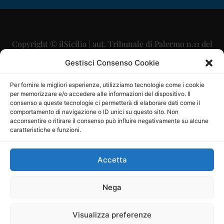
Copyright © ilSicilia | aut. Tribunale di Palermo n.11 del
29/09/2015
Gestisci Consenso Cookie
Editore: Mercurio Comunicazione Soc. Coop. A.R.L.
Per fornire le migliori esperienze, utilizziamo tecnologie come i cookie
per memorizzare e/o accedere alle informazioni del dispositivo. Il
Direttore Editoriale: Maurizio Scaglione
consenso a queste tecnologie ci permetterà di elaborare dati come il
comportamento di navigazione o ID unici su questo sito. Non
Direttore Responsabile: Maria Calabrese
acconsentire o ritirare il consenso può influire negativamente su alcune
caratteristiche e funzioni.
p.zza Sant’Oliva, 9 – 90141 – Palermo – 091335557
P.IVA: 06334930820
Accetta
Mercurio Comunicazione Società Cooperativa a r.l. è
iscritta al Registro degli Operatori di Comunicazione al
Nega
numero 26988
Visualizza preferenze
Sito gestito da
La Digitale srl
–
info@ladigitale.it