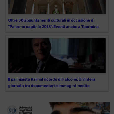
Oltre 50 appuntamenti culturali in occasione di
“Palermo capitale 2018”. Eventi anche a Taormina
Il palinsesto Rai nel ricordo di Falcone. Un’intera
giornata tra documentari e immagini inedite