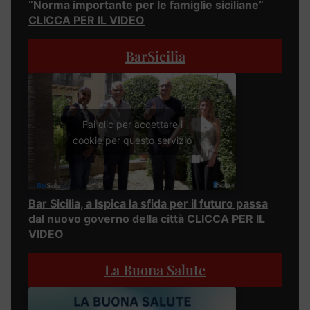
“Norma importante per le famiglie siciliane”
CLICCA PER IL VIDEO
BarSicilia
Fai clic per accettare i
cookie per questo servizio
Bar Sicilia, a Ispica la sfida per il futuro passa
dal nuovo governo della città CLICCA PER IL
VIDEO
La Buona Salute