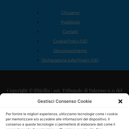
Chi siamo
Pubblicità
Contatti
Cookie Policy (UE)
Disconoscimento
Dichiarazione sulla Privacy (UE)
Copyright © ilSicilia | aut. Tribunale di Palermo n.11 del
29/09/2015
Gestisci Consenso Cookie
Editore: Mercurio Comunicazione Soc. Coop. A.R.L.
Per fornire le migliori esperienze, utilizziamo tecnologie come i cookie
per memorizzare e/o accedere alle informazioni del dispositivo. Il
Direttore Editoriale: Maurizio Scaglione
consenso a queste tecnologie ci permetterà di elaborare dati come il