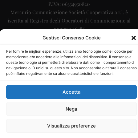
P.IVA: 06334930820
Mercurio Comunicazione Società Cooperativa a r.l. è
iscritta al Registro degli Operatori di Comunicazione al
numero 26988
Gestisci Consenso Cookie
Sito gestito da
La Digitale srl
–
info@ladigitale.it
Per fornire le migliori esperienze, utilizziamo tecnologie come i cookie per
memorizzare e/o accedere alle informazioni del dispositivo. Il consenso a
queste tecnologie ci permetterà di elaborare dati come il comportamento di
navigazione o ID unici su questo sito. Non acconsentire o ritirare il consenso
può influire negativamente su alcune caratteristiche e funzioni.
Accetta
Nega
Visualizza preferenze