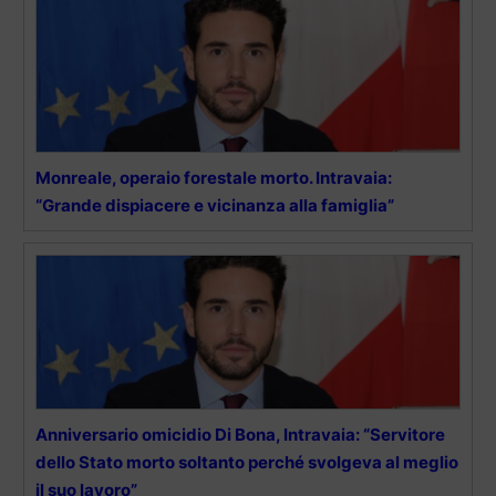
Monreale, operaio forestale morto. Intravaia:
“Grande dispiacere e vicinanza alla famiglia”
Anniversario omicidio Di Bona, Intravaia: “Servitore
dello Stato morto soltanto perché svolgeva al meglio
il suo lavoro”