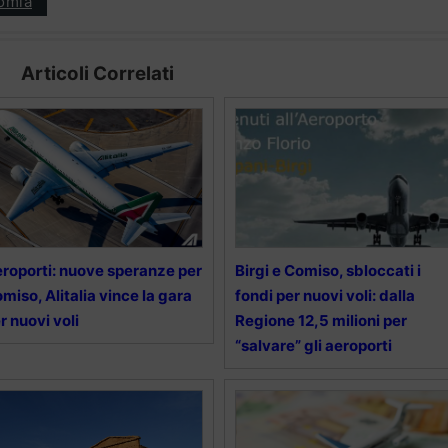
omia
Articoli Correlati
roporti: nuove speranze per
Birgi e Comiso, sbloccati i
miso, Alitalia vince la gara
fondi per nuovi voli: dalla
r nuovi voli
Regione 12,5 milioni per
“salvare” gli aeroporti