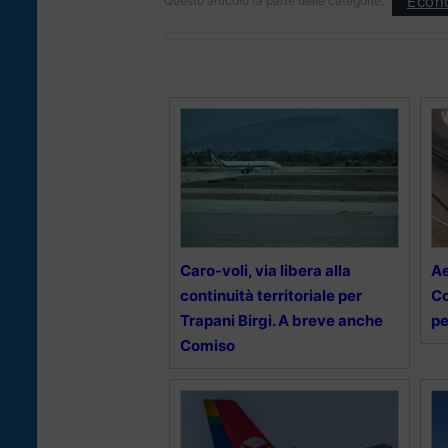
Econ
Questo articolo fa parte delle categorie:
Caro-voli, via libera alla
Ae
continuità territoriale per
Co
Trapani Birgi. A breve anche
pe
Comiso