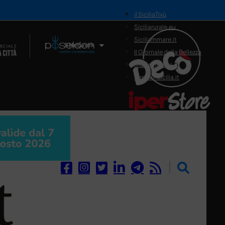
il SiciliaTivù
Siciliarurale.eu
Siciliammare.it
Il Network
Il Giornale della Bellezza
Siciliamedica.it
Sanitainsicilia.it