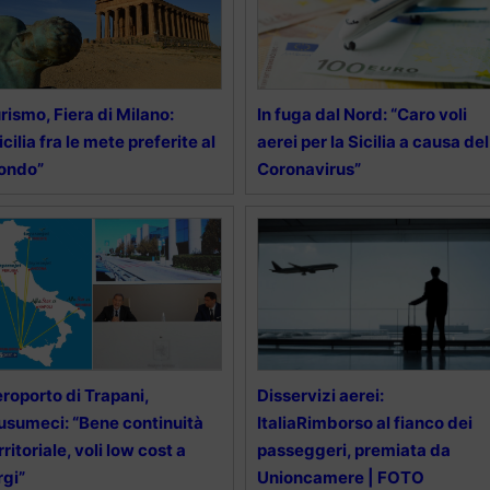
rismo, Fiera di Milano:
In fuga dal Nord: “Caro voli
icilia fra le mete preferite al
aerei per la Sicilia a causa del
ondo”
Coronavirus”
roporto di Trapani,
Disservizi aerei:
sumeci: “Bene continuità
ItaliaRimborso al fianco dei
rritoriale, voli low cost a
passeggeri, premiata da
rgi”
Unioncamere | FOTO