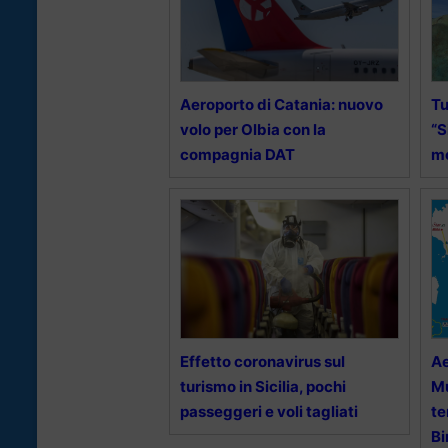
Aeroporto di Catania: nuovo
Tu
volo per Olbia con la
“S
compagnia DAT
m
Effetto coronavirus sul
Ae
turismo in Sicilia, pochi
Mu
passeggeri e voli tagliati
te
Bi