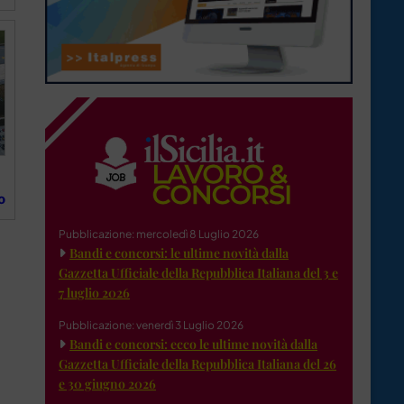
o
Pubblicazione: mercoledì 8 Luglio 2026
Bandi e concorsi: le ultime novità dalla
Gazzetta Ufficiale della Repubblica Italiana del 3 e
7 luglio 2026
Pubblicazione: venerdì 3 Luglio 2026
Bandi e concorsi: ecco le ultime novità dalla
Gazzetta Ufficiale della Repubblica Italiana del 26
e 30 giugno 2026