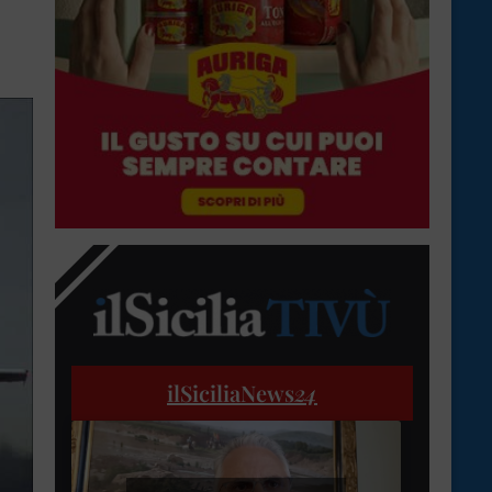
ilSiciliaNews
24