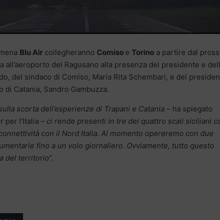
romena
Blu Air
collegheranno
Comiso
e
Torino
a partire dal pros
ta all’aeroporto del Ragusano alla presenza del presidente e del
rdo, del sindaco di Comiso, Maria Rita Schembari, e del presiden
rto di Catania, Sandro Gambuzza.
ulla scorta dell’esperienze di Trapani e Catania –
ha spiegato
per l’Italia –
ci rende presenti in tre dei quattro scali siciliani c
onnettività con il Nord Italia. Al momento opereremo con due
umentarle fino a un volo giornaliero. Ovviamente, tutto questo
 del territorio
“.