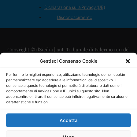
Dichiarazione sulla Privacy (UE)
Disconoscimento
Copyright © ilSicilia | aut. Tribunale di Palermo n.11 del
29/09/2015
Gestisci Consenso Cookie
Editore: Mercurio Comunicazione Soc. Coop. A.R.L.
Per fornire le migliori esperienze, utilizziamo tecnologie come i cookie
per memorizzare e/o accedere alle informazioni del dispositivo. Il
Direttore Editoriale: Maurizio Scaglione
consenso a queste tecnologie ci permetterà di elaborare dati come il
comportamento di navigazione o ID unici su questo sito. Non
Direttore Responsabile: Maria Calabrese
acconsentire o ritirare il consenso può influire negativamente su alcune
caratteristiche e funzioni.
p.zza Sant’Oliva, 9 – 90141 – Palermo – 091335557
P.IVA: 06334930820
Accetta
Mercurio Comunicazione Società Cooperativa a r.l. è
iscritta al Registro degli Operatori di Comunicazione al