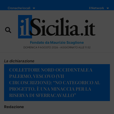
Cronache locali
Il Network
Fondato da Maurizio Scaglione
DOMENICA 9 AGOSTO 2026 - AGGIORNATO ALLE 11:52
La dichiarazione
COLLETTORE NORD OCCIDENTALE A
PALERMO, VESCOVO (VII
CIRCOSCRIZIONE): “NO CATEGORICO AL
PROGETTO, È UNA MINACCIA PER LA
RISERVA DI SFERRACAVALLO”
Redazione