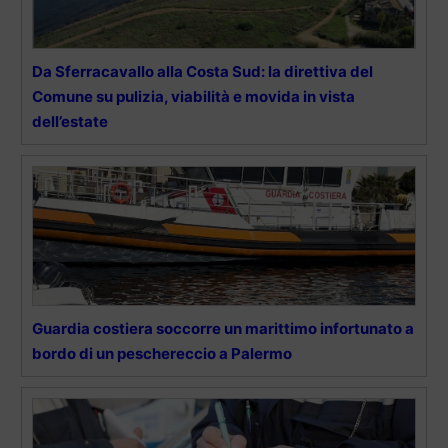
Da Sferracavallo alla Costa Sud: la direttiva del
Comune su pulizia, viabilità e movida in vista
dell’estate
Guardia costiera soccorre un marittimo infortunato a
bordo di un peschereccio a Palermo