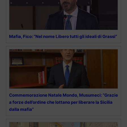
Mafia, Fico: “Nel nome Libero tutti gli ideali di Grassi”
Commemorazione Natale Mondo, Musumeci: “Grazie
a forze dell’ordine che lottano per liberare la Sicilia
dalla mafia”