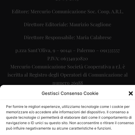
Editore: Mercurio Comunicazione Soc. Coop. A.R.L.
Direttore Editoriale: Maurizio Scaglione
Direttore Responsabile: Maria Calabrese
p.zza Sant’Oliva, 9 – 90141 – Palermo – 091335557
P.IVA: 06334930820
Mercurio Comunicazione Società Cooperativa a r.l. è
iscritta al Registro degli Operatori di Comunicazione al
numero 26988
Gestisci Consenso Cookie
Sito gestito da
La Digitale srl
–
info@ladigitale.it
Per fornire le migliori esperienze, utilizziamo tecnologie come i cookie per
memorizzare e/o accedere alle informazioni del dispositivo. Il consenso a
queste tecnologie ci permetterà di elaborare dati come il comportamento di
navigazione o ID unici su questo sito. Non acconsentire o ritirare il consenso
può influire negativamente su alcune caratteristiche e funzioni.