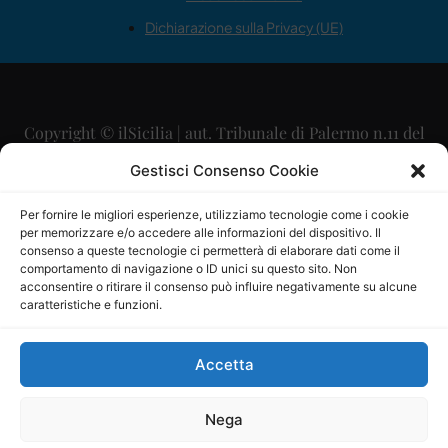
Dichiarazione sulla Privacy (UE)
Copyright © ilSicilia | aut. Tribunale di Palermo n.11 del
29/09/2015
Gestisci Consenso Cookie
Editore: Mercurio Comunicazione Soc. Coop. A.R.L.
Per fornire le migliori esperienze, utilizziamo tecnologie come i cookie
per memorizzare e/o accedere alle informazioni del dispositivo. Il
Direttore Editoriale: Maurizio Scaglione
consenso a queste tecnologie ci permetterà di elaborare dati come il
comportamento di navigazione o ID unici su questo sito. Non
Direttore Responsabile: Maria Calabrese
acconsentire o ritirare il consenso può influire negativamente su alcune
caratteristiche e funzioni.
p.zza Sant’Oliva, 9 – 90141 – Palermo – 091335557
P.IVA: 06334930820
Accetta
Mercurio Comunicazione Società Cooperativa a r.l. è
iscritta al Registro degli Operatori di Comunicazione al
Nega
numero 26988