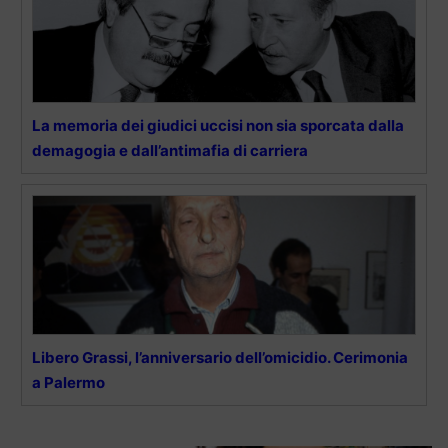
La memoria dei giudici uccisi non sia sporcata dalla
demagogia e dall’antimafia di carriera
Libero Grassi, l’anniversario dell’omicidio. Cerimonia
a Palermo