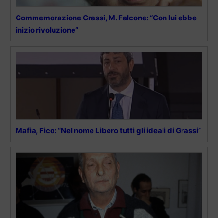
Commemorazione Grassi, M. Falcone: “Con lui ebbe
inizio rivoluzione”
Mafia, Fico: “Nel nome Libero tutti gli ideali di Grassi”