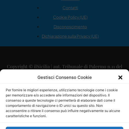
Contatti
Cookie Policy (UE)
Disconoscimento
Dichiarazione sulla Privacy (UE)
Copyright © ilSicilia | aut. Tribunale di Palermo n.11 del
29/09/2015
Gestisci Consenso Cookie
Editore: Mercurio Comunicazione Soc. Coop. A.R.L.
Per fornire le migliori esperienze, utilizziamo tecnologie come i cookie
per memorizzare e/o accedere alle informazioni del dispositivo. Il
Direttore Editoriale: Maurizio Scaglione
consenso a queste tecnologie ci permetterà di elaborare dati come il
comportamento di navigazione o ID unici su questo sito. Non
Direttore Responsabile: Maria Calabrese
acconsentire o ritirare il consenso può influire negativamente su alcune
caratteristiche e funzioni.
p.zza Sant’Oliva, 9 – 90141 – Palermo – 091335557