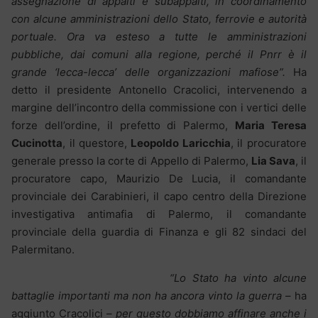
assegnazione di appalti e subappalti, in coordinamento
con alcune amministrazioni dello Stato, ferrovie e autorità
portuale. Ora va esteso a tutte le amministrazioni
pubbliche, dai comuni alla regione, perché il Pnrr è il
grande ‘lecca-lecca’ delle organizzazioni mafiose”.
Ha
detto il presidente Antonello Cracolici, intervenendo a
margine dell’incontro della commissione con i vertici delle
forze dell’ordine, il prefetto di Palermo,
Maria Teresa
Cucinotta
, il questore,
Leopoldo Laricchia
, il procuratore
generale presso la corte di Appello di Palermo,
Lia Sava
, il
procuratore capo, Maurizio De Lucia, il comandante
provinciale dei Carabinieri, il capo centro della Direzione
investigativa antimafia di Palermo, il comandante
provinciale della guardia di Finanza e gli 82 sindaci del
Palermitano.
“Lo Stato ha vinto alcune
battaglie importanti ma non ha ancora vinto la guerra
– ha
aggiunto Cracolici –
per questo dobbiamo affinare anche i