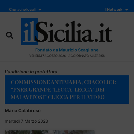
Cronache locali
Il Network
Fondato da Maurizio Scaglione
VENERDÌ 7 AGOSTO 2026 - AGGIORNATO ALLE 12:58
L'audizione in prefettura
COMMISSIONE ANTIMAFIA, CRACOLICI:
“PNRR GRANDE ‘LECCA-LECCA’ DEI
MALAVITOSI” CLICCA PER IL VIDEO
Maria Calabrese
martedì 7 Marzo 2023