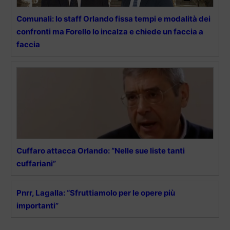
Comunali: lo staff Orlando fissa tempi e modalità dei
confronti ma Forello lo incalza e chiede un faccia a
faccia
Cuffaro attacca Orlando: “Nelle sue liste tanti
cuffariani”
Pnrr, Lagalla: “Sfruttiamolo per le opere più
importanti”