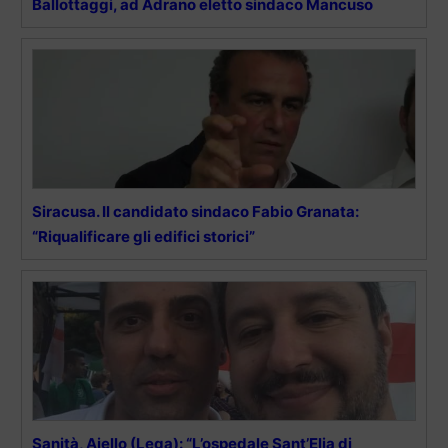
Ballottaggi, ad Adrano eletto sindaco Mancuso
Siracusa. Il candidato sindaco Fabio Granata:
“Riqualificare gli edifici storici”
Sanità, Aiello (Lega): “L’ospedale Sant’Elia di