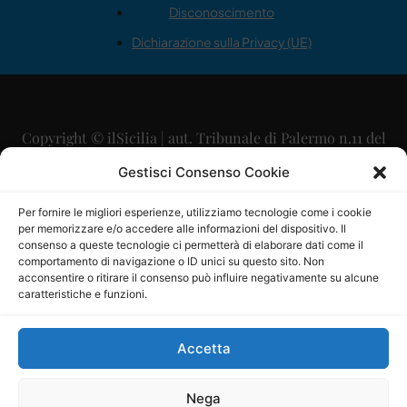
Disconoscimento
Dichiarazione sulla Privacy (UE)
Copyright © ilSicilia | aut. Tribunale di Palermo n.11 del
29/09/2015
Gestisci Consenso Cookie
Editore: Mercurio Comunicazione Soc. Coop. A.R.L.
Per fornire le migliori esperienze, utilizziamo tecnologie come i cookie
per memorizzare e/o accedere alle informazioni del dispositivo. Il
Direttore Editoriale: Maurizio Scaglione
consenso a queste tecnologie ci permetterà di elaborare dati come il
comportamento di navigazione o ID unici su questo sito. Non
Direttore Responsabile: Maria Calabrese
acconsentire o ritirare il consenso può influire negativamente su alcune
caratteristiche e funzioni.
p.zza Sant’Oliva, 9 – 90141 – Palermo – 091335557
P.IVA: 06334930820
Accetta
Mercurio Comunicazione Società Cooperativa a r.l. è
iscritta al Registro degli Operatori di Comunicazione al
Nega