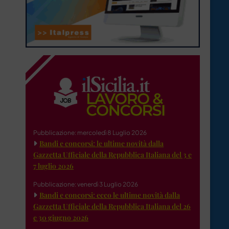
Pubblicazione: mercoledì 8 Luglio 2026
Bandi e concorsi: le ultime novità dalla
Gazzetta Ufficiale della Repubblica Italiana del 3 e
7 luglio 2026
Pubblicazione: venerdì 3 Luglio 2026
Bandi e concorsi: ecco le ultime novità dalla
Gazzetta Ufficiale della Repubblica Italiana del 26
e 30 giugno 2026