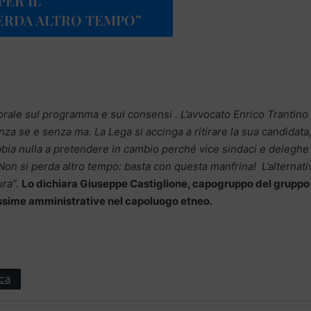
PER IL
ERDA ALTRO TEMPO”
ttorale sul programma e sui consensi . L’avvocato Enrico Trantino
za se e senza ma. La Lega si accinga a ritirare la sua candidata
bia nulla a pretendere in cambio perché vice sindaci e deleghe 
 Non si perda altro tempo: basta con questa manfrina! L’alternati
ura”.
Lo dichiara Giuseppe Castiglione, capogruppo del gruppo
rossime amministrative nel capoluogo etneo.
ica