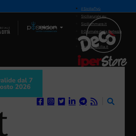
il SiciliaTivù
Siciliarurale.eu
Siciliammare.it
Il Network
Il Giornale della Bellezza
Siciliamedica.it
Sanitainsicilia.it