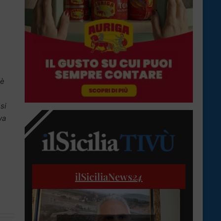
 è
,
si
va
ilSiciliaNews
24