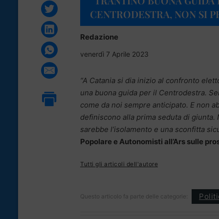
“TRANTINO BUONA GUIDA 
CENTRODESTRA, NON SI P
Redazione
venerdì 7 Aprile 2023
“A Catania si dia inizio al confronto ele
una buona guida per il Centrodestra. Sen
come da noi sempre anticipato. E non ab
definiscono alla prima seduta di giunta.
sarebbe l’isolamento e una sconfitta sic
Popolare e Autonomisti all’Ars sulle p
Tutti gli articoli dell'autore
Polit
Questo articolo fa parte delle categorie: