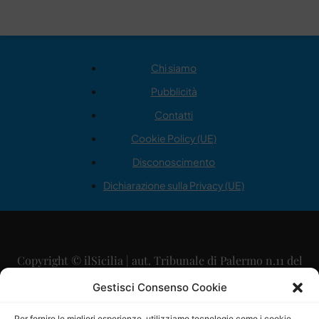
Chi siamo
Pubblicità
Contatti
Cookie Policy (UE)
Disconoscimento
Dichiarazione sulla Privacy (UE)
Copyright © ilSicilia | aut. Tribunale di Palermo n.11 del
29/09/2015
Gestisci Consenso Cookie
Editore: Mercurio Comunicazione Soc. Coop. A.R.L.
Per fornire le migliori esperienze, utilizziamo tecnologie come i cookie