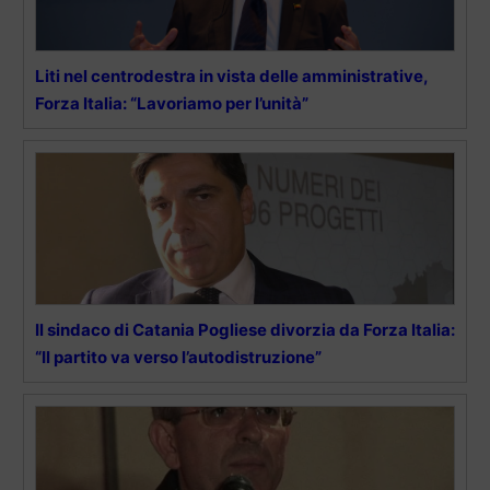
Liti nel centrodestra in vista delle amministrative,
Forza Italia: “Lavoriamo per l’unità”
Il sindaco di Catania Pogliese divorzia da Forza Italia:
“Il partito va verso l’autodistruzione”