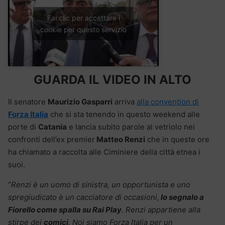
Fai clic per accettare i
cookie per questo servizio
GUARDA IL VIDEO IN ALTO
Il senatore
Maurizio Gasparri
arriva
alla convention di
Forza Italia
che si sta tenendo in questo weekend alle
porte di
Catania
e lancia subito parole al vetriolo nei
confronti dell’ex premier
Matteo Renzi
che in queste ore
ha chiamato a raccolta alle Ciminiere della città etnea i
suoi.
“
Renzi è un uomo di sinistra, un opportunista e uno
spregiudicato è un cacciatore di occasioni,
lo segnalo a
Fiorello come spalla su Rai Play
. Renzi appartiene alla
stirpe dei
comici
. Noi siamo Forza Italia per un