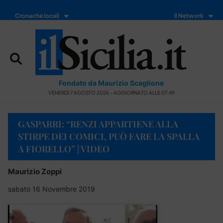
Cronache locali
Il Network
Fondato da Maurizio Scaglione
VENERDÌ 7 AGOSTO 2026 - AGGIORNATO ALLE 07:49
GASPARRI: “RENZI APPARTIENE ALLA
STIRPE DEI COMICI, PUÒ FARE LA SPALLA
A FIORELLO” | VIDEO
Maurizio Zoppi
sabato 16 Novembre 2019