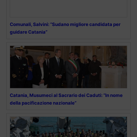
Comunali, Salvini: “Sudano migliore candidata per
guidare Catania”
Catania, Musumeci al Sacrario dei Caduti: “In nome
della pacificazione nazionale”