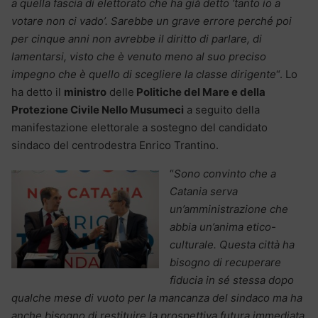
a quella fascia di elettorato che ha già detto ‘tanto io a
votare non ci vado’. Sarebbe un grave errore perché poi
per cinque anni non avrebbe il diritto di parlare, di
lamentarsi, visto che è venuto meno al suo preciso
impegno che è quello di scegliere la classe dirigente
“. Lo
ha detto il
ministro
delle
Politiche del Mare e della
Protezione Civile Nello Musumeci
a seguito della
manifestazione elettorale a sostegno del candidato
sindaco del centrodestra Enrico Trantino.
“
Sono convinto che a
Catania serva
un’amministrazione che
abbia un’anima etico-
culturale. Questa città ha
bisogno di recuperare
fiducia in sé stessa dopo
qualche mese di vuoto per la mancanza del sindaco ma ha
anche bisogno di restituire la prospettiva futura immediata