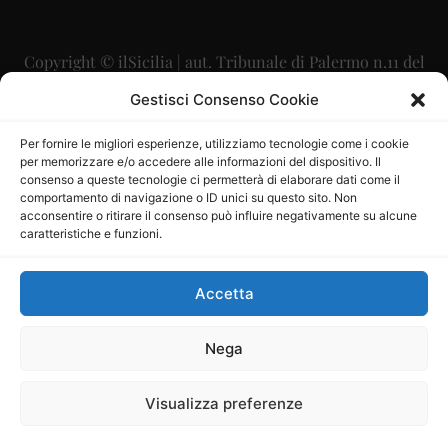
Copyright © ilSicilia | aut. Tribunale di Palermo n.11 del
29/09/2015
Gestisci Consenso Cookie
Editore: Mercurio Comunicazione Soc. Coop. A.R.L.
Per fornire le migliori esperienze, utilizziamo tecnologie come i cookie
per memorizzare e/o accedere alle informazioni del dispositivo. Il
Direttore Editoriale: Maurizio Scaglione
consenso a queste tecnologie ci permetterà di elaborare dati come il
comportamento di navigazione o ID unici su questo sito. Non
Direttore Responsabile: Maria Calabrese
acconsentire o ritirare il consenso può influire negativamente su alcune
caratteristiche e funzioni.
p.zza Sant’Oliva, 9 – 90141 – Palermo – 091335557
P.IVA: 06334930820
Accetta
Mercurio Comunicazione Società Cooperativa a r.l. è
iscritta al Registro degli Operatori di Comunicazione al
Nega
numero 26988
Visualizza preferenze
Sito gestito da
La Digitale srl
–
info@ladigitale.it