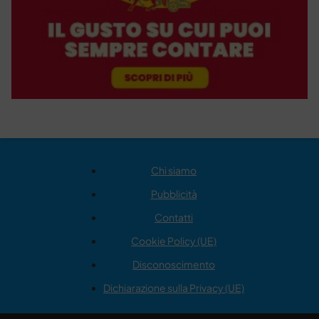
Chi siamo
Pubblicità
Contatti
Cookie Policy (UE)
Disconoscimento
Dichiarazione sulla Privacy (UE)