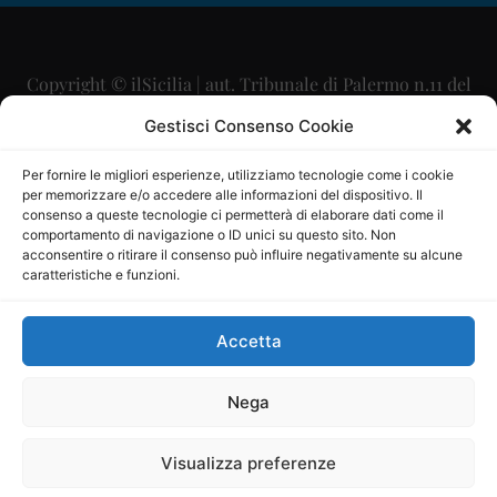
Copyright © ilSicilia | aut. Tribunale di Palermo n.11 del
29/09/2015
Gestisci Consenso Cookie
Editore: Mercurio Comunicazione Soc. Coop. A.R.L.
Per fornire le migliori esperienze, utilizziamo tecnologie come i cookie
per memorizzare e/o accedere alle informazioni del dispositivo. Il
Direttore Editoriale: Maurizio Scaglione
consenso a queste tecnologie ci permetterà di elaborare dati come il
comportamento di navigazione o ID unici su questo sito. Non
Direttore Responsabile: Maria Calabrese
acconsentire o ritirare il consenso può influire negativamente su alcune
caratteristiche e funzioni.
p.zza Sant’Oliva, 9 – 90141 – Palermo – 091335557
P.IVA: 06334930820
Accetta
Mercurio Comunicazione Società Cooperativa a r.l. è
iscritta al Registro degli Operatori di Comunicazione al
Nega
numero 26988
Visualizza preferenze
Sito gestito da
La Digitale srl
–
info@ladigitale.it