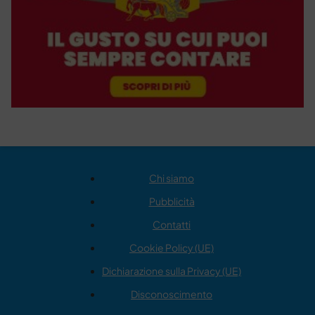
Chi siamo
Pubblicità
Contatti
Cookie Policy (UE)
Dichiarazione sulla Privacy (UE)
Disconoscimento