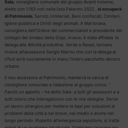
Sala
, consigliere comunale del gruppo Avanti insieme,
eletto con 1.163 voti nella lista Palermo 2022 ,
si occuperà
di Patrimonio
, Servizi cimiteriali, Beni confiscati, Cimiteri,
Igiene pubblica e Diritti degli animali. A Martorana,
consigliera dell’Ordine dei commercialisti e presidente del
collegio dei sindaci della Sispi, invece, è stata affidata la
delega alle Attività produttive. Verde e Reset, tornano
invece all’assessore Sergio Marino che con la delega ai
rifiuti avrà nuovamente in mano l’intero pacchetto decoro
urbano.
Il neo assessore al Patrimonio, manterrà la carica di
consigliere comunale e l’adesione al gruppo civico.
”
Faccio un appello
– ha detto Sala-
a tutti gli assessori e a
tutti coloro che interagiscono con le mie deleghe. Serve
un lavoro sinergico per mettere le basi per soluzioni ai
problemi della città a nel breve, nel medio e anche nel
lungo periodo. Rispetto all’emergenza sepolture, si tratta
ormai di un problema strutturale. Dobbiamo lavorare per