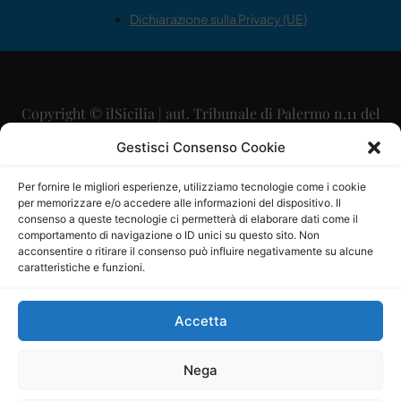
Dichiarazione sulla Privacy (UE)
Copyright © ilSicilia | aut. Tribunale di Palermo n.11 del
29/09/2015
Gestisci Consenso Cookie
Editore: Mercurio Comunicazione Soc. Coop. A.R.L.
Per fornire le migliori esperienze, utilizziamo tecnologie come i cookie
per memorizzare e/o accedere alle informazioni del dispositivo. Il
Direttore Editoriale: Maurizio Scaglione
consenso a queste tecnologie ci permetterà di elaborare dati come il
comportamento di navigazione o ID unici su questo sito. Non
Direttore Responsabile: Maria Calabrese
acconsentire o ritirare il consenso può influire negativamente su alcune
caratteristiche e funzioni.
p.zza Sant’Oliva, 9 – 90141 – Palermo – 091335557
P.IVA: 06334930820
Accetta
Mercurio Comunicazione Società Cooperativa a r.l. è
iscritta al Registro degli Operatori di Comunicazione al
Nega
numero 26988