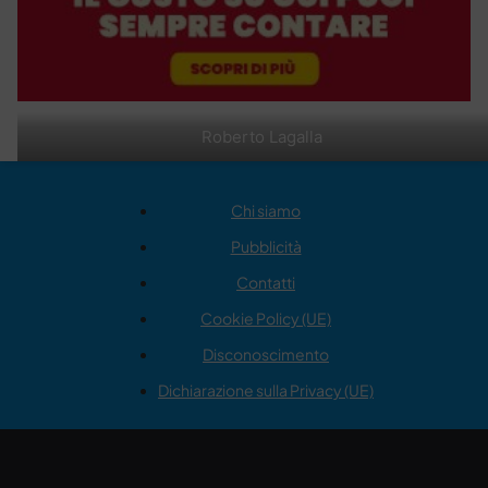
Roberto Lagalla
Chi siamo
Pubblicità
Contatti
Cookie Policy (UE)
Disconoscimento
Dichiarazione sulla Privacy (UE)