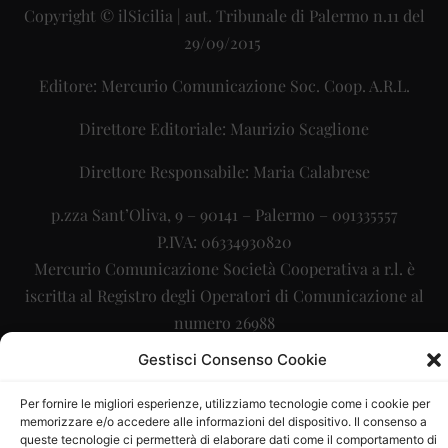
Copyright © ilSicilia | aut. Tribunale di Palermo n.11 del
29/09/2015
Editore: Mercurio Comunicazione Soc. Coop. A.R.L.
Direttore Editoriale: Maurizio Scaglione
Direttore Responsabile: Maria Calabrese
p.zza Sant’Oliva, 9 – 90141 – Palermo – 091335557
P.IVA: 06334930820
Mercurio Comunicazione Società Cooperativa a r.l. è
iscritta al Registro degli Operatori di Comunicazione al
numero 26988
Gestisci Consenso Cookie
Sito gestito da
La Digitale srl
–
info@ladigitale.it
Per fornire le migliori esperienze, utilizziamo tecnologie come i cookie per
memorizzare e/o accedere alle informazioni del dispositivo. Il consenso a
queste tecnologie ci permetterà di elaborare dati come il comportamento di