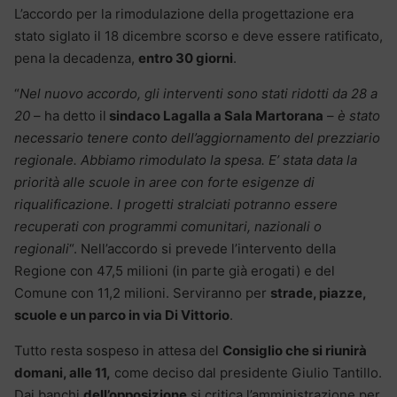
L’accordo per la rimodulazione della progettazione era
stato siglato il 18 dicembre scorso e deve essere ratificato,
pena la decadenza,
entro 30 giorni
.
“
Nel nuovo accordo, gli interventi sono stati ridotti da 28 a
20
– ha detto il
sindaco Lagalla a Sala Martorana
–
è stato
necessario tenere conto dell’aggiornamento del prezziario
regionale. Abbiamo rimodulato la spesa. E’ stata data la
priorità alle scuole in aree con forte esigenze di
riqualificazione. I progetti stralciati potranno essere
recuperati con programmi comunitari, nazionali o
regionali
“. Nell’accordo si prevede l’intervento della
Regione con 47,5 milioni (in parte già erogati) e del
Comune con 11,2 milioni. Serviranno per
strade, piazze,
scuole e un parco in via Di Vittorio
.
Tutto resta sospeso in attesa del
Consiglio che si riunirà
domani, alle 11,
come deciso dal presidente Giulio Tantillo.
Dai banchi
dell’opposizione
si critica l’amministrazione per