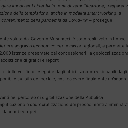
ngere importanti obiettivi in tema di semplificazione, trasparen
zazione delle tempistiche, anche in modalità smart working, a
il contenimento della pandemia da Covid-19
” – prosegue
mente voluto dal Governo Musumeci, è stato realizzato in house
lteriore aggravio economico per le casse regionali, e permette l
i 2.000 istanze presentate dai concessionari, la geolocalizzazion
apolazione di grafici e report.
to delle verifiche eseguite dagli uffici, saranno visionabili dagli
sponibile sul sito del portale, così da avere finalmente un’anagra
vanti nel percorso di digitalizzazione della Pubblica
mplificazione e sburocratizzazione dei procedimenti amministrat
ri standard europei.