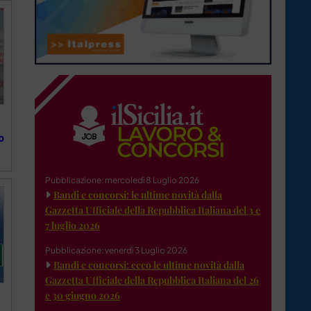
o
Pubblicazione: mercoledì 8 Luglio 2026
Bandi e concorsi: le ultime novità dalla
Gazzetta Ufficiale della Repubblica Italiana del 3 e
7 luglio 2026
Pubblicazione: venerdì 3 Luglio 2026
Bandi e concorsi: ecco le ultime novità dalla
Gazzetta Ufficiale della Repubblica Italiana del 26
e 30 giugno 2026