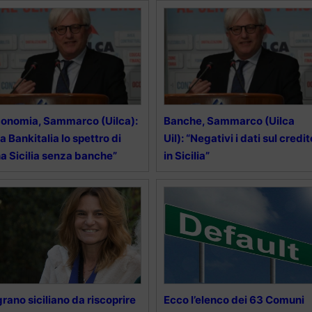
onomia, Sammarco (Uilca):
Banche, Sammarco (Uilca
a Bankitalia lo spettro di
Uil): “Negativi i dati sul credit
a Sicilia senza banche”
in Sicilia”
 grano siciliano da riscoprire
Ecco l’elenco dei 63 Comuni