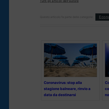
Tutti gli articoli dell'autore
Econ
Questo articolo fa parte delle categorie:
Coronavirus: stop alla
Co
stagione balneare, rinvio a
co
data da destinarsi
no