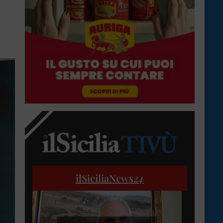
ilSiciliaNews
24