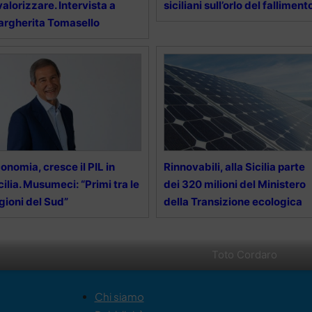
valorizzare. Intervista a
siciliani sull’orlo del falliment
rgherita Tomasello
onomia, cresce il PIL in
Rinnovabili, alla Sicilia parte
cilia. Musumeci: “Primi tra le
dei 320 milioni del Ministero
gioni del Sud”
della Transizione ecologica
Toto Cordaro
Chi siamo