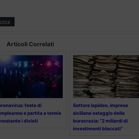
omia
Articoli Correlati
ronavirus: festa di
Settore lapideo, imprese
mpleanno e partita a tennis
siciliane ostaggio della
nostante i divieti
burocrazia: “2 miliardi di
investimenti bloccati”