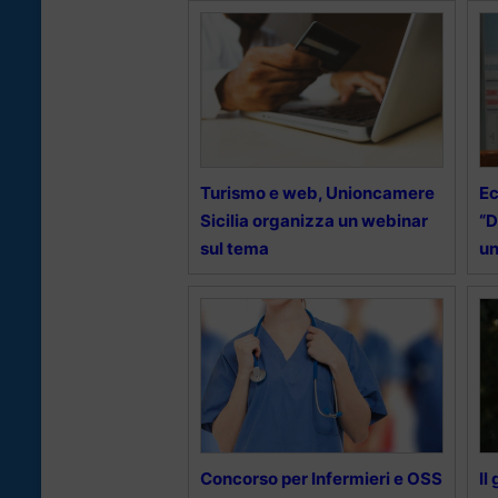
Turismo e web, Unioncamere
Ec
Sicilia organizza un webinar
“D
sul tema
un
Concorso per Infermieri e OSS
Il