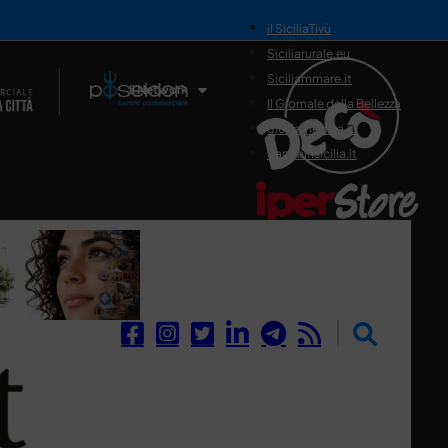
il SiciliaTivù
Siciliarurale.eu
Siciliammare.it
Il Network
Il Giornale della Bellezza
Siciliamedica.it
Sanitainsicilia.it