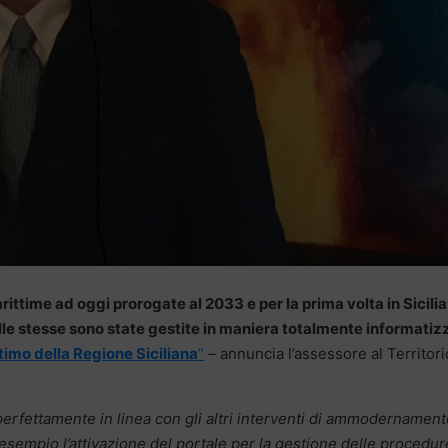
ttime ad oggi prorogate al 2033 e per la prima volta in Sicilia
lle stesse sono state gestite in maniera totalmente informatiz
timo della
Regione
Siciliana
”
– annuncia l’assessore al Territori
perfettamente in linea con gli altri interventi di ammodernament
 esempio l’attivazione del portale per la gestione delle procedur