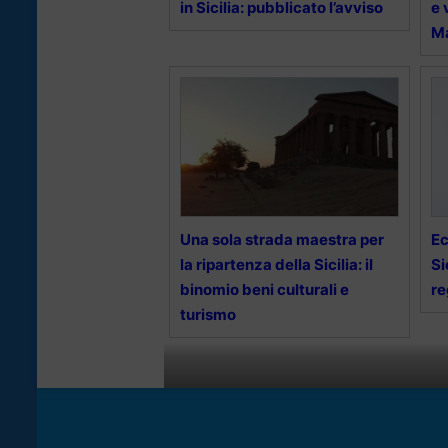
in Sicilia: pubblicato l’avviso
e 
Ma
Una sola strada maestra per
Ec
la ripartenza della Sicilia: il
Si
binomio beni culturali e
re
turismo