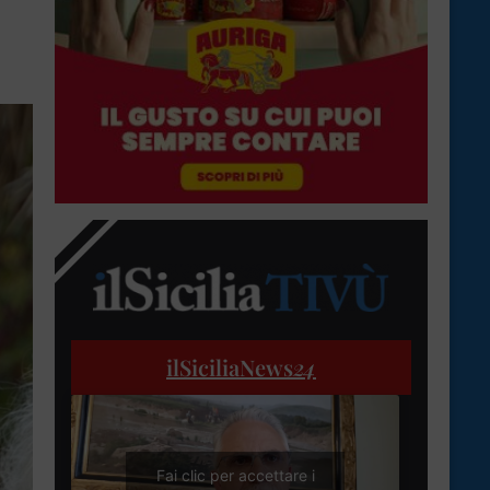
ilSiciliaNews
24
Fai clic per accettare i