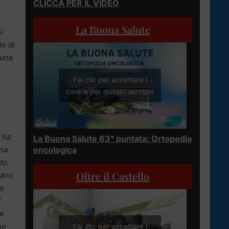
CLICCA PER IL VIDEO
La Buona Salute
i
le di
 una
Fai clic per accettare i
cookie per questo servizio
o ha
La Buona Salute 63° puntata: Ortopedia
oncologica
una
rto.
Oltre il Castello
uano
 e
i
se
no
Fai clic per accettare i