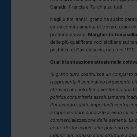
Canada, Francia e Turchia su tutti.
Negli ultimi anni il grano ha subito parec
cerca continuamente di trovare grani che
proteine elevate.
Margherita Tomasello
delle più qualificate voci siciliane sul 
pastificio di Casteldaccia, nato nel 1910.
Qual è la situazione attuale nella colti
“Il grano duro costituisce un comparto di
rappresenta il seminativo largamente più 
attraversato nell’ultimo ventennio una f
politica comunitaria assolutamente inad
Pur avendo subìto importanti contrazioni
a rappresentare ancora le aree in cui si
commercializzazione delle sementi. La co
centri di stoccaggio, che possono essere 
industriale. Spesso sono strutture a ges