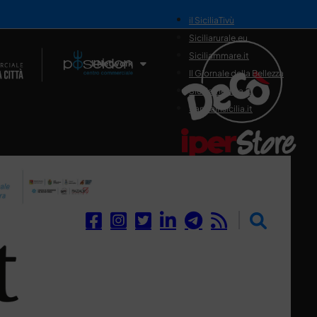
il SiciliaTivù
Siciliarurale.eu
Siciliammare.it
Il Network
Il Giornale della Bellezza
Siciliamedica.it
Sanitainsicilia.it