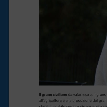
Il grano siciliano
da valorizzare. Il grano
all’agricoltura e alla produzione del gra
che è diventato sempre più variegato con