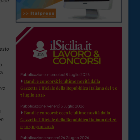
ropee
uesto
a
zi
Pubblicazione: mercoledì 8 Luglio 2026
Bandi e concorsi: le ultime novità dalla
Gazzetta Ufficiale della Repubblica Italiana del 3 e
ivo
7 luglio 2026
Pubblicazione: venerdì 3 Luglio 2026
e
Bandi e concorsi: ecco le ultime novità dalla
on
Gazzetta Ufficiale della Repubblica Italiana del 26
e 30 giugno 2026
Pubblicazione: venerdì 26 Giugno 2026
e