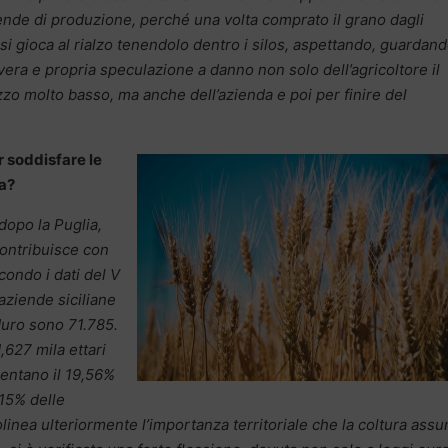
ziende di produzione, perché una volta comprato il grano dagli
i gioca al rialzo tenendolo dentro i silos, aspettando, guardand
vera e propria speculazione a danno non solo dell’agricoltore il
o molto basso, ma anche dell’azienda e poi per finire del
r soddisfare le
la?
 dopo la Puglia,
contribuisce con
condo i dati del V
aziende siciliane
duro sono 71.785.
,627 mila ettari
sentano il 19,56%
,15% delle
linea ulteriormente l’importanza territoriale che la coltura ass