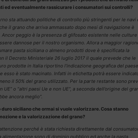
ti ed eventualmente rassicurare i consumatori sui controlli?
o sta attuando politiche di controllo più stringenti per le navi 
o che il grano che arriva ammassato dopo mesi di navigazione è
 Ancor peggio è la presenza di glifosato esistente nelle culture
sere dannose per il nostro organismo. Allora a maggior ragion
re pasta siciliana o almeno prodotti dove è specificata la
 il Decreto Ministeriale 26 luglio 2017 il quale prevede che le
ro prodotte in Italia riportino l’indicazione geografica del paese
ve esso è stato macinato. Infatti in etichetta potrà essere indicato
meno il 50% del grano utilizzato. Per la parte restante sono prev
 non UE” o “altri paesi Ue e non UE”, a seconda dell’origine del gra
ebbe ancora meglio”.
 duro siciliano che ormai si vuole valorizzare. Cosa stanno
romozione e la valorizzazione del grano?
 attenzione perché è stata richiesta direttamente dal consumato
ana alimentazione sono di dominio pubblico ed anche la pasta,