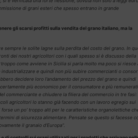
 si è verificata una forte flessione, dovuta non solo a leggi eu
immissione di grani esteri che spesso entrano in grande
ere gli scarsi profitti sulla vendita del grano italiano, ma la
e sempre le solite lagne sulla perdita del costo del grano. In q
onti dei nostri agricoltori con i quali spesso si è discusso della
roppo come avviene in Sicilia si parla molto ma poco si riesce 
 industrializzare e quindi non più subire commercianti o consor
rebbero decidere loro l’andamento del prezzo del grano e quindi
e certamente più economico per il consumatore e più remunerat
del commerciante e chiudere la filiera del commercio in tre fasi:
ccoli agricoltori lo stanno già facendo con un lavoro egregio sui
zi forse un po’ troppo alti per le caratteristiche organolettiche ch
termini di sicurezza alimentare. Pensate se questo si facesse c
nuovamente il granaio d’Europa”.
 di controlli sui grani utilizzati per i prodotti che arrivano nell