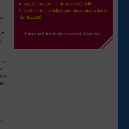
Bandi e concorsi: le ultime novità dalla
Gazzetta Ufficiale della Repubblica Italiana del 23
giugno 2026
di
 dei
Entra nell'Archivio Lavoro & Concorsi
e
 in
 il
iste
no.
re.