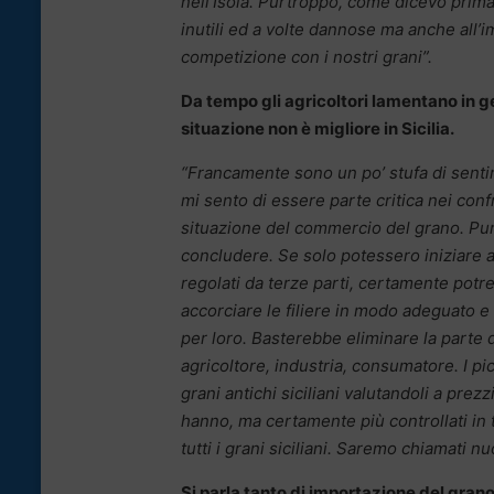
nell’Isola. Purtroppo, come dicevo prima,
inutili ed a volte dannose ma anche all’
competizione con i nostri grani”.
Da tempo gli agricoltori lamentano in gen
situazione non è migliore in Sicilia.
“Francamente sono un po’ stufa di sentir
mi sento di essere parte critica nei confr
situazione del commercio del grano. Purt
concludere. Se solo potessero iniziare a
regolati da terze parti, certamente pot
accorciare le filiere in modo adeguato 
per loro. Basterebbe eliminare la parte 
agricoltore, industria, consumatore. I pi
grani antichi siciliani valutandoli a prez
hanno, ma certamente più controllati in 
tutti i grani siciliani. Saremo chiamati 
Si parla tanto di importazione del grano e