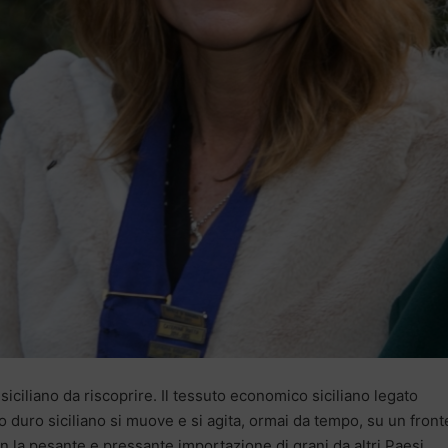
 siciliano da riscoprire. Il tessuto economico siciliano legato
no duro siciliano si muove e si agita, ormai da tempo, su un front
 la pesante e pressante importazione di grani da altri Paesi,