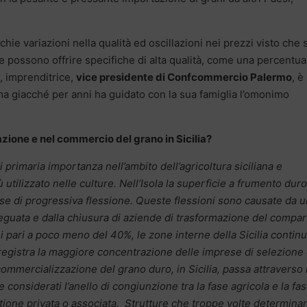
chie variazioni nella qualità ed oscillazioni nei prezzi visto che s
 possono offrire specifiche di alta qualità, come una percentua
, imprenditrice,
vice presidente di Confcommercio Palermo
, è
tema giacché per anni ha guidato con la sua famiglia l’omonimo
vazione e nel commercio del grano in Sicilia?
 primaria importanza nell’ambito dell’agricoltura siciliana e
utilizzato nelle culture. Nell’Isola la superficie a frumento dur
ase di progressiva flessione. Queste flessioni sono causate da 
eguata e dalla chiusura di aziende di trasformazione del compa
 pari a poco meno del 40%, le zone interne della Sicilia contin
 registra la maggiore concentrazione delle imprese di selezione
mmercializzazione del grano duro, in Sicilia, passa attraverso 
considerati l’anello di congiunzione tra la fase agricola e la fa
tione privata o associata. Strutture che troppe volte determina