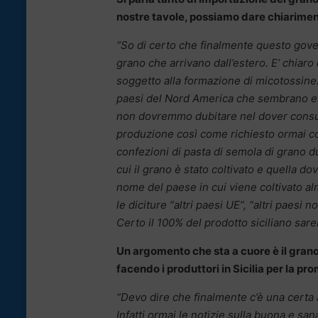
nostre tavole, possiamo dare chiarimen
“So di certo che finalmente questo govern
grano che arrivano dall’estero. E’ chiar
soggetto alla formazione di micotossine.
paesi del Nord America che sembrano es
non dovremmo dubitare nel dover consuma
produzione così come richiesto ormai con
confezioni di pasta di semola di grano du
cui il grano è stato coltivato e quella do
nome del paese in cui viene coltivato al
le diciture “altri paesi UE”, “altri paesi
Certo il 100% del prodotto siciliano sar
Un argomento che sta a cuore è il grano
facendo i produttori in Sicilia per la p
“Devo dire che finalmente c’è una certa
Infatti ormai le notizie sulla buona e s