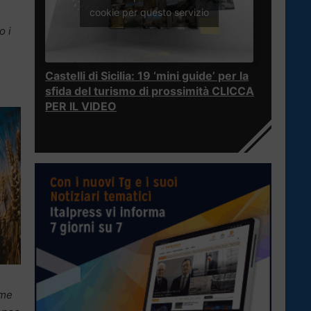
cookie per questo servizio
o i
Castelli di Sicilia: 19 ‘mini guide’ per la
sfida del turismo di prossimità CLICCA
PER IL VIDEO
ume