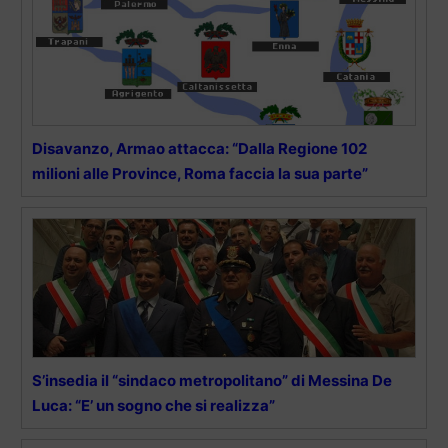
Disavanzo, Armao attacca: “Dalla Regione 102
milioni alle Province, Roma faccia la sua parte”
S’insedia il “sindaco metropolitano” di Messina De
Luca: “E’ un sogno che si realizza”