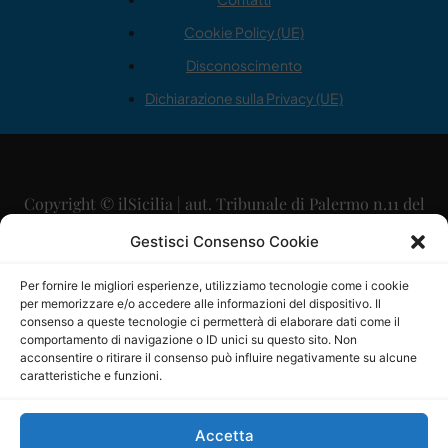
Cookie Policy (UE)
Disconoscimento
Dichiarazione sulla Privacy (UE)
Copyright © ilSicilia | aut. Tribunale di Palermo n.11 del
29/09/2015
Gestisci Consenso Cookie
Editore: Mercurio Comunicazione Soc. Coop. A.R.L.
Per fornire le migliori esperienze, utilizziamo tecnologie come i cookie
per memorizzare e/o accedere alle informazioni del dispositivo. Il
Direttore Editoriale: Maurizio Scaglione
consenso a queste tecnologie ci permetterà di elaborare dati come il
comportamento di navigazione o ID unici su questo sito. Non
Direttore Responsabile: Maria Calabrese
acconsentire o ritirare il consenso può influire negativamente su alcune
caratteristiche e funzioni.
p.zza Sant’Oliva, 9 – 90141 – Palermo – 091335557
P.IVA: 06334930820
Accetta