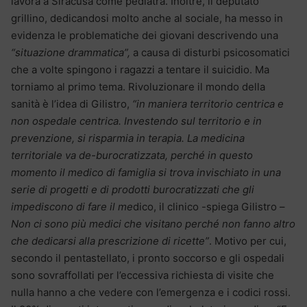
lavora a Siracusa come pediatra. Inoltre, il deputato
grillino, dedicandosi molto anche al sociale, ha messo in
evidenza le problematiche dei giovani descrivendo una
“situazione drammatica”,
a causa di disturbi psicosomatici
che a volte spingono i ragazzi a tentare il suicidio. Ma
torniamo al primo tema. Rivoluzionare il mondo della
sanità è l’idea di Gilistro,
“in maniera territorio centrica e
non ospedale centrica. Investendo sul territorio e in
prevenzione, si risparmia in terapia. La medicina
territoriale va de-burocratizzata, perché in questo
momento il medico di famiglia si trova invischiato in una
serie di progetti e di prodotti burocratizzati che gli
impediscono di fare il me
dico, il clinico -spiega Gilistro –
Non ci sono più medici che visitano perché non fanno altro
che dedicarsi alla prescrizione di ricette”
. Motivo per cui,
secondo il pentastellato, i pronto soccorso e gli ospedali
sono sovraffollati per l’eccessiva richiesta di visite che
nulla hanno a che vedere con l’emergenza e i codici rossi.