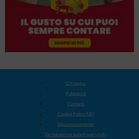
Chi siamo
Pubblicità
Contatti
Cookie Policy (UE)
Disconoscimento
Dichiarazione sulla Privacy (UE)