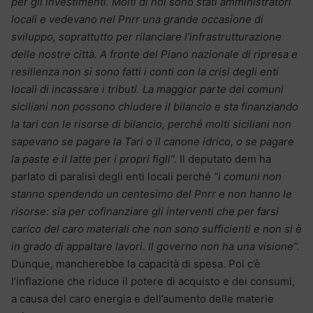
per gli investimenti. Molti di noi sono stati amministratori
locali e vedevano nel Pnrr una grande occasione di
sviluppo, soprattutto per rilanciare l’infrastrutturazione
delle nostre città. A fronte del Piano nazionale di ripresa e
resilienza non si sono fatti i conti con la crisi degli enti
locali di incassare i tributi. La maggior parte dei comuni
siciliani non possono chiudere il bilancio e sta finanziando
la tari con le risorse di bilancio, perché molti siciliani non
sapevano se pagare la Tari o il canone idrico, o se pagare
la paste e il latte per i propri figli”.
Il deputato dem ha
parlato di paralisi degli enti locali perché
“i comuni non
stanno spendendo un centesimo del Pnrr e non hanno le
risorse: sia per cofinanziare gli interventi che per farsi
carico del caro materiali che non sono sufficienti e non si è
in grado di appaltare lavori. Il governo non ha una visione”.
Dunque, mancherebbe la capacità di spesa. Poi c’è
l’inflazione che riduce il potere di acquisto e dei consumi,
a causa del caro energia e dell’aumento delle materie