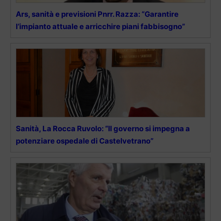
Ars, sanità e previsioni Pnrr. Razza: “Garantire
l’impianto attuale e arricchire piani fabbisogno”
Sanità, La Rocca Ruvolo: “Il governo si impegna a
potenziare ospedale di Castelvetrano”