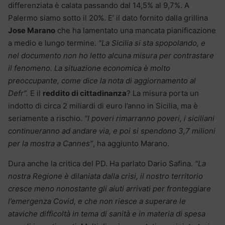
differenziata è calata passando dal 14,5% al 9,7%. A
Palermo siamo sotto il 20%. E’ il dato fornito dalla grillina
Jose Marano
che ha lamentato una mancata pianificazione
a medio e lungo termine.
“La Sicilia si sta spopolando, e
nel documento non ho letto alcuna misura per contrastare
il fenomeno. La situazione economica è molto
preoccupante, come dice la nota di aggiornamento al
Defr”.
E il
reddito di cittadinanza
? La misura porta un
indotto di circa 2 miliardi di euro l’anno in Sicilia, ma è
seriamente a rischio.
“I poveri rimarranno poveri, i siciliani
continueranno ad andare via, e poi si spendono 3,7 milioni
per la mostra a Cannes”
, ha aggiunto Marano.
Dura anche la critica del PD. Ha parlato Dario Safina.
“La
nostra Regione è dilaniata dalla crisi, il nostro territorio
cresce meno nonostante gli aiuti arrivati per fronteggiare
l’emergenza Covid, e che non riesce a superare le
ataviche difficoltà in tema di sanità e in materia di spesa