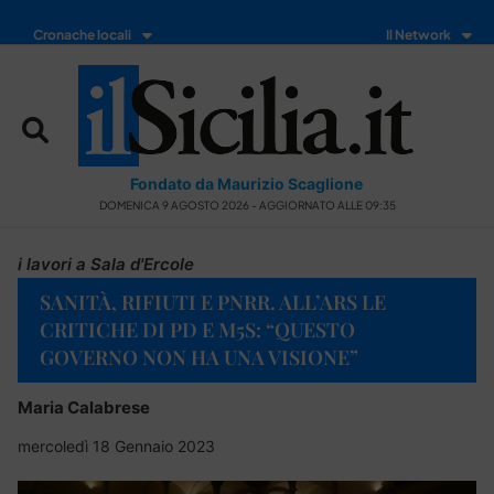
Cronache locali
Il Network
Fondato da Maurizio Scaglione
DOMENICA 9 AGOSTO 2026 - AGGIORNATO ALLE 09:35
i lavori a Sala d'Ercole
SANITÀ, RIFIUTI E PNRR. ALL’ARS LE
CRITICHE DI PD E M5S: “QUESTO
GOVERNO NON HA UNA VISIONE”
Maria Calabrese
mercoledì 18 Gennaio 2023