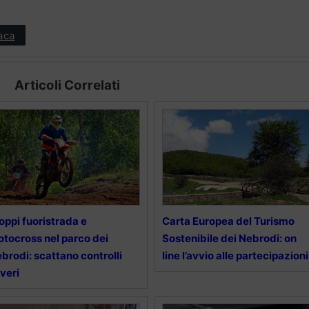
aca
Articoli Correlati
oppi fuoristrada e
Carta Europea del Turismo
tocross nel parco dei
Sostenibile dei Nebrodi: on
brodi: scattano controlli
line l’avvio alle partecipazioni
veri