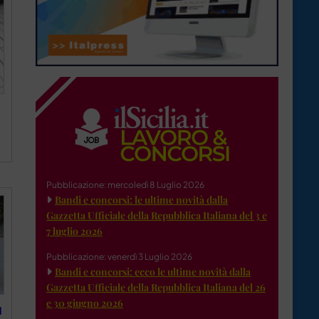
Pubblicazione: mercoledì 8 Luglio 2026
Bandi e concorsi: le ultime novità dalla
Gazzetta Ufficiale della Repubblica Italiana del 3 e
7 luglio 2026
Pubblicazione: venerdì 3 Luglio 2026
Bandi e concorsi: ecco le ultime novità dalla
Gazzetta Ufficiale della Repubblica Italiana del 26
e 30 giugno 2026
d