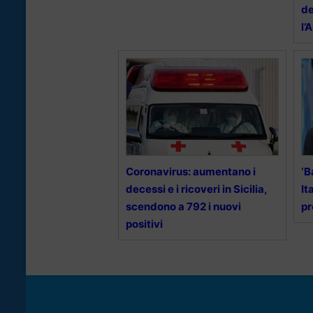
de
l’
Coronavirus: aumentano i
‘B
decessi e i ricoveri in Sicilia,
It
scendono a 792 i nuovi
pr
positivi