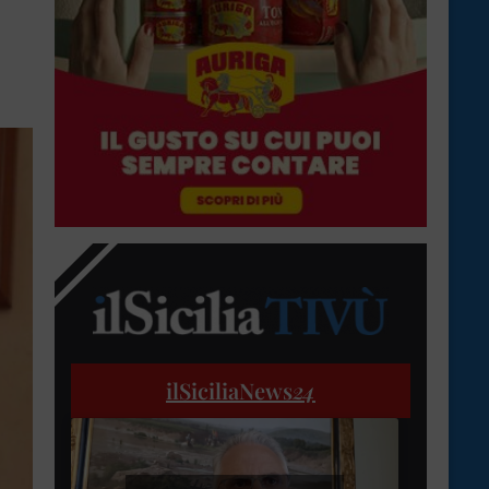
ilSiciliaNews
24