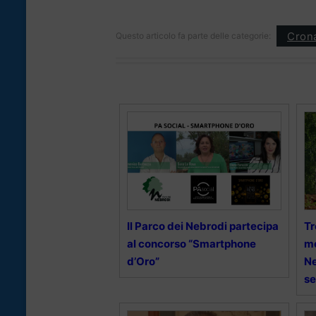
Cron
Questo articolo fa parte delle categorie:
Il Parco dei Nebrodi partecipa
Tr
al concorso “Smartphone
mo
d’Oro”
Ne
se