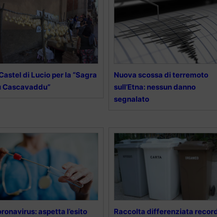
Castel di Lucio per la “Sagra
Nuova scossa di terremoto
u Cascavaddu”
sull’Etna: nessun danno
segnalato
ronavirus: aspetta l’esito
Raccolta differenziata recor