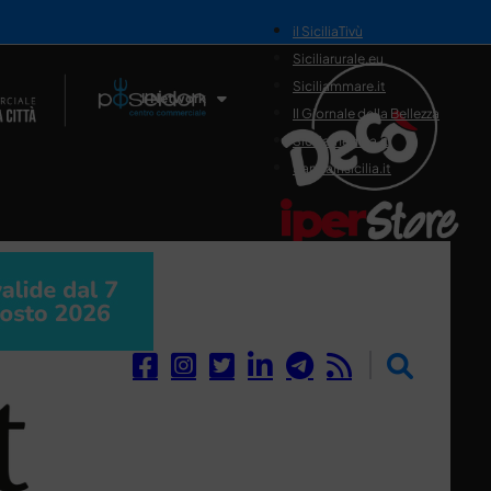
il SiciliaTivù
Siciliarurale.eu
Siciliammare.it
Il Network
Il Giornale della Bellezza
Siciliamedica.it
Sanitainsicilia.it