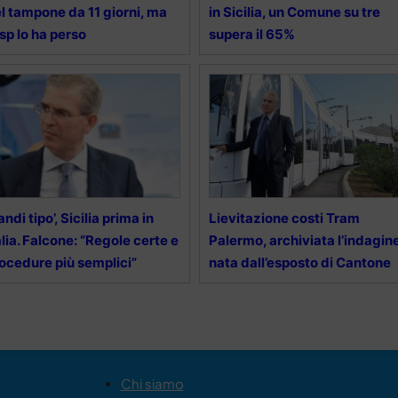
l tampone da 11 giorni, ma
in Sicilia, un Comune su tre
Asp lo ha perso
supera il 65%
andi tipo’, Sicilia prima in
Lievitazione costi Tram
alia. Falcone: “Regole certe e
Palermo, archiviata l’indagin
ocedure più semplici”
nata dall’esposto di Cantone
Chi siamo