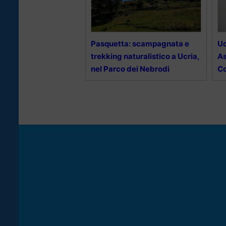
Pasquetta: scampagnata e
Uc
trekking naturalistico a Ucria,
As
nel Parco dei Nebrodi
Co