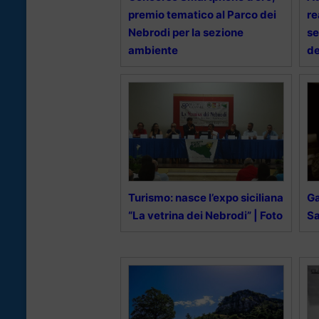
premio tematico al Parco dei
re
Nebrodi per la sezione
se
ambiente
de
Turismo: nasce l’expo siciliana
Ga
“La vetrina dei Nebrodi” | Foto
Sa