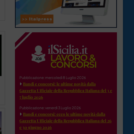
Pubblicazione: mercoledì 8 Luglio 2026
Bandi e concorsi: le ultime novità dalla
Gazzetta Ufficiale della Repubblica Italiana del 3 e
7 luglio 2026
Pubblicazione: venerdì 3 Luglio 2026
Bandi e concorsi: ecco le ultime novità dalla
Gazzetta Ufficiale della Repubblica Italiana del 26
e 30 giugno 2026