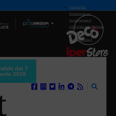
il SiciliaTivù
Siciliarurale.eu
Siciliammare.it
Il Network
Il Giornale della Bellezza
Siciliamedica.it
Sanitainsicilia.it