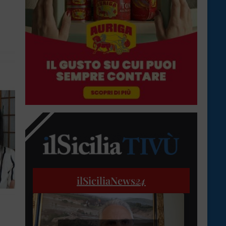
ilSiciliaNews
24