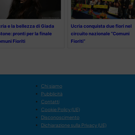
ria e la bellezza di Giada
Ucria conquista due fiori nel
tone: pronti per la finale
circuito nazionale “Comuni
muni Fioriti
Fioriti”
Chi siamo
Pubblicità
Contatti
Cookie Policy (UE)
Disconoscimento
Dichiarazione sulla Privacy (UE)