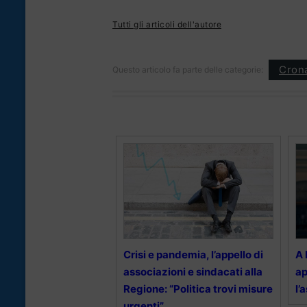
Tutti gli articoli dell'autore
Cron
Questo articolo fa parte delle categorie:
Crisi e pandemia, l’appello di
A 
associazioni e sindacati alla
ap
Regione: “Politica trovi misure
l’
urgenti”