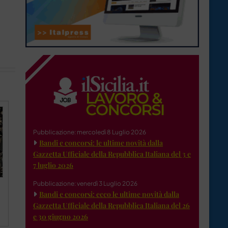
Pubblicazione: mercoledì 8 Luglio 2026
Bandi e concorsi: le ultime novità dalla
Gazzetta Ufficiale della Repubblica Italiana del 3 e
7 luglio 2026
Pubblicazione: venerdì 3 Luglio 2026
Bandi e concorsi: ecco le ultime novità dalla
Gazzetta Ufficiale della Repubblica Italiana del 26
e 30 giugno 2026