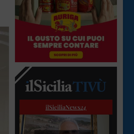
ilSiciliaNews
24