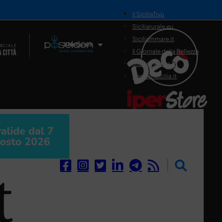
il SiciliaTivù
Siciliarurale.eu
Siciliammare.it
Il Network
Il Giornale della Bellezza
Siciliamedica.it
Sanitainsicilia.it