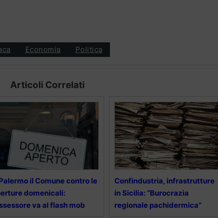
aca
Economia
Politica
Articoli Correlati
Palermo il Comune contro le
Confindustria, infrastrutture
erture domenicali:
in Sicilia: “Burocrazia
assessore va al flash mob
regionale pachidermica”