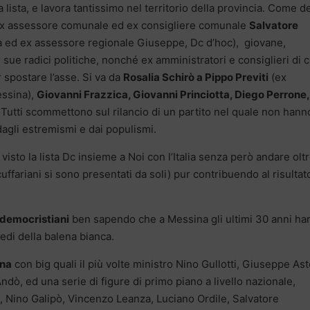
 lista, e lavora tantissimo nel territorio della provincia. Come d
’ex assessore comunale ed ex consigliere comunale
Salvatore
na ed ex assessore regionale Giuseppe, Dc d’hoc), giovane,
ue radici politiche, nonché ex amministratori e consiglieri di c
r spostare l’asse. Si va da
Rosalia Schirò a Pippo Previti
(ex
essina),
Giovanni Frazzica, Giovanni Princiotta, Diego Perrone,
.
Tutti scommettono sul rilancio di un partito nel quale non hann
agli estremismi e dai populismi.
sto la lista Dc insieme a Noi con l’Italia senza però andare olt
 cuffariani si sono presentati da soli) pur contribuendo al risultat
i democristiani
ben sapendo che a Messina gli ultimi 30 anni ha
eredi della balena bianca.
ana
con big quali il più volte ministro Nino Gullotti, Giuseppe As
dò, ed una serie di figure di primo piano a livello nazionale,
 Nino Galipò, Vincenzo Leanza, Luciano Ordile, Salvatore