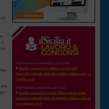
c’è
he
 il
orza
Pubblicazione: mercoledì 8 Luglio 2026
Bandi e concorsi: le ultime novità dalla
ffaro
Gazzetta Ufficiale della Repubblica Italiana del 3 e
7 luglio 2026
 alla
Pubblicazione: venerdì 3 Luglio 2026
glio
Bandi e concorsi: ecco le ultime novità dalla
Gazzetta Ufficiale della Repubblica Italiana del 26
e 30 giugno 2026