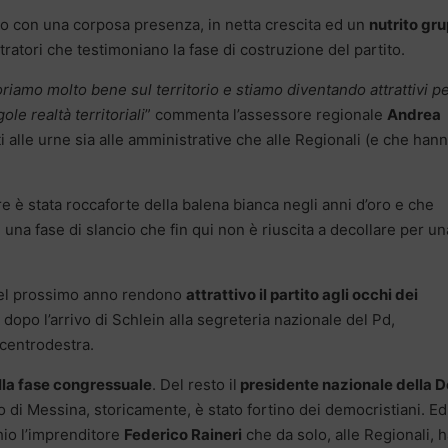
to con una corposa presenza, in netta crescita ed un
nutrito gr
tratori che testimoniano la fase di costruzione del partito.
iamo molto bene sul territorio e stiamo diventando attrattivi pe
le realtà territoriali
” commenta l’assessore regionale
Andrea
ti alle urne sia alle amministrative che alle Regionali (e che han
 è stata roccaforte della balena bianca negli anni d’oro e che
na fase di slancio che fin qui non è riuscita a decollare per un
i del prossimo anno rendono
attrattivo il partito agli occhi dei
 dopo l’arrivo di Schlein alla segreteria nazionale del Pd,
 centrodestra.
lla fase congressuale
. Del resto il
presidente nazionale della D
o di Messina, storicamente, è stato fortino dei democristiani. Ed
hio l’imprenditore
Federico Raineri
che da solo, alle Regionali, 