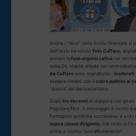
Anche i “dicci” della Sicilia Orientale si
dall’inizio ha voluto
Totò Cuffaro,
soprat
avviare la
fase organizzativa
nei territo
nella Dc, stabile alleata nel centrodestr
da Cuffaro
sono soprattutto i
moderati
sempre rimasti con il
cuore politico al c
“destra” del berlusconismo.
Dopo
tre decenni
di diaspora con gli ex 
Popolare/Ncd , il messaggio è rivolto sia
formazioni politiche successive, e a chi
nuova classe dirigente.
Del resto la Dc d
ormai a rischio “sovraffollamento”.