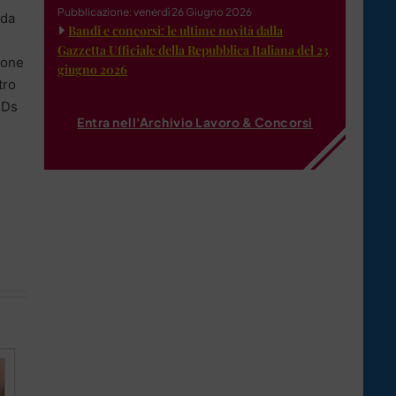
Pubblicazione: venerdì 26 Giugno 2026
da
Bandi e concorsi: le ultime novità dalla
Gazzetta Ufficiale della Repubblica Italiana del 23
zione
giugno 2026
tro
 Ds
Entra nell'Archivio Lavoro & Concorsi
s