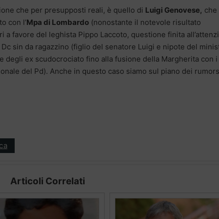
ione che per presupposti reali, è quello di
Luigi Genovese,
che 
o con l’
Mpa di Lombardo
(nonostante il notevole risultato
ri a favore del leghista Pippo Laccoto, questione finita all’atten
Dc sin da ragazzino (figlio del senatore Luigi e nipote del minis
pe degli ex scudocrociato fino alla fusione della Margherita con i
ionale del Pd). Anche in questo caso siamo sul piano dei rumor
ica
Articoli Correlati