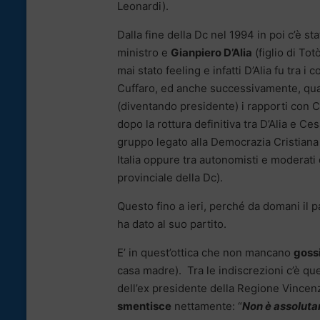
Leonardi).
Dalla fine della Dc nel 1994 in poi c’è st
ministro e
Gianpiero D’Alia
(figlio di To
mai stato feeling e infatti D’Alia fu tra i 
Cuffaro, ed anche successivamente, quand
(diventando presidente) i rapporti con C
dopo la rottura definitiva tra D’Alia e C
gruppo legato alla Democrazia Cristiana 
Italia oppure tra autonomisti e moderati 
provinciale della Dc).
Questo fino a ieri, perché da domani il 
ha dato al suo partito.
E’ in quest’ottica che non mancano
gossi
casa madre). Tra le indiscrezioni c’è qu
dell’ex presidente della Regione Vincenzo
smentisce
nettamente: “
Non è assolutame