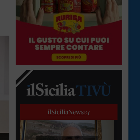
ilSiciliaNews
24