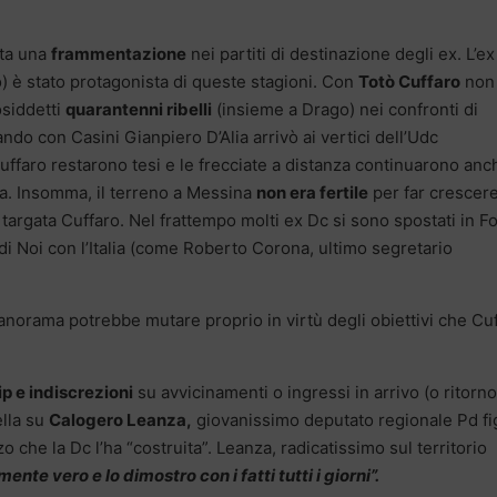
ata una
frammentazione
nei partiti di destinazione degli ex. L’ex
tò) è stato protagonista di queste stagioni. Con
Totò Cuffaro
non 
cosiddetti
quarantenni ribelli
(insieme a Drago) nei confronti di
o con Casini Gianpiero D’Alia arrivò ai vertici dell’Udc
uffaro restarono tesi e le frecciate a distanza continuarono anc
esa. Insomma, il terreno a Messina
non era fertile
per far crescere
targata Cuffaro. Nel frattempo molti ex Dc si sono spostati in F
di Noi con l’Italia (come Roberto Corona, ultimo segretario
panorama potrebbe mutare proprio in virtù degli obiettivi che Cu
p e indiscrezioni
su avvicinamenti o ingressi in arrivo (o ritorno
ella su
Calogero Leanza,
giovanissimo deputato regionale Pd fi
 che la Dc l’ha “costruita”. Leanza, radicatissimo sul territorio
nte vero e lo dimostro con i fatti tutti i giorni”.