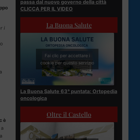
passa dal nuovo governo della città
uppo
CLICCA PER IL VIDEO
La Buona Salute
r i
no
Fai clic per accettare i
cookie per questo servizio
a
La Buona Salute 63° puntata: Ortopedia
oncologica
Oltre il Castello
c è
 a
ha