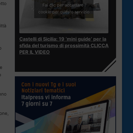
etto
Fai clic per accettare i
cookie per questo servizio
ittà
Castelli di Sicilia: 19 ‘mini guide’ per la
sfida del turismo di prossimità CLICCA
o
PER IL VIDEO
re
o
nno
tone,