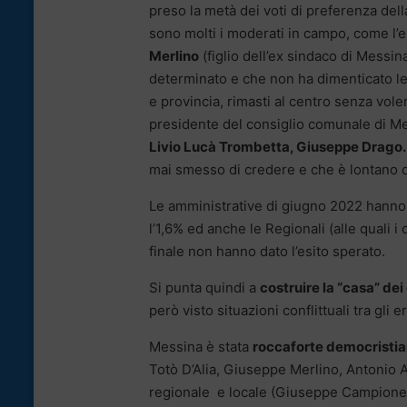
preso la metà dei voti di preferenza della
sono molti i moderati in campo, come l
Merlino
(figlio dell’ex sindaco di Messi
determinato e che non ha dimenticato le s
e provincia, rimasti al centro senza vole
presidente del consiglio comunale di M
Livio Lucà Trombetta, Giuseppe Drago
mai smesso di credere e che è lontano d
Le amministrative di giugno 2022 hanno vi
l’1,6% ed anche le Regionali (alle quali i
finale non hanno dato l’esito sperato.
Si punta quindi a
costruire la “casa” de
però visto situazioni conflittuali tra gli 
Messina è stata
roccaforte democristi
Totò D’Alia, Giuseppe Merlino, Antonio An
regionale e locale (Giuseppe Campione,