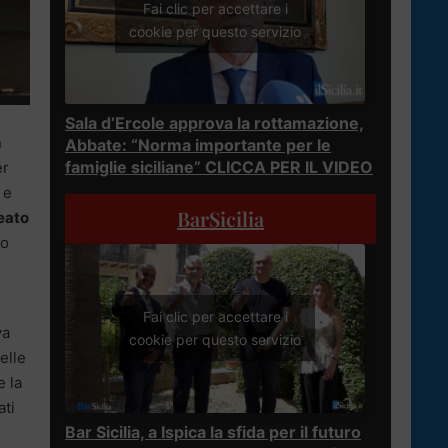
Fai clic per accettare i
cookie per questo servizio
Sala d’Ercole approva la rottamazione,
n
Abbate: “Norma importante per le
famiglie siciliane” CLICCA PER IL VIDEO
er
 e
BarSicilia
reato
no
Fai clic per accettare i
va
cookie per questo servizio
elle
e la
ati
Bar Sicilia, a Ispica la sfida per il futuro