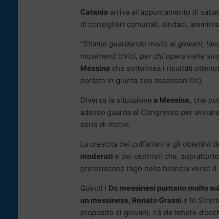
Catania
arriva all’appuntamento di saba
di consiglieri comunali, sindaci, amminis
“Stiamo guardando molto ai giovani, lavor
movimenti civici, per chi opera nelle singo
Messina
che sottolinea i risultati ottenu
portato in giunta due assessori Dc).
Diversa la situazione
a Messina,
che pure
adesso guarda al Congresso per avviare u
serie di motivi.
La crescita dei cuffariani e gli obiettiv
moderati
e dei centristi che, soprattutto
preferiscono l’ago della bilancia verso il
Quindi i
Dc messinesi puntano molto su
un messinese, Renato Grassi
e lo Strett
proposito di giovani, c’è da tenere d’occ