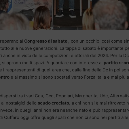
 preparano al
Congresso di sabato ,
con un occhio, così come si
tutto alle nuove generazioni. La tappa di sabato è importante p
ri anche in vista delle competizioni elettorali del 2024. Per la Dc
a, si aprono molti spazi. A guardare con interesse al
partito ri-c
e i rappresentanti di quell’area che, dalla fine della Dc in poi so
entro
e al massimo si sono spostati verso Forza Italia e mai più a
dispersi tra i vari Cdu, Ccd, Popolari, Margherita, Udc, Alternati
 ai nostalgici dello
scudo crociato,
a chi non si è mai ritrovato n
 invece, in quegli anni non era neanche nato e può rappresentar
i Cuffaro oggi offre quegli spazi che non ci sono nei partiti alle